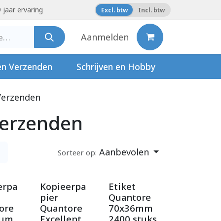
 jaar ervaring
Excl. btw
Incl. btw
Aanmelden
en Verzenden
Schrijven en Hobby
Verzenden
Verzenden
Aanbevolen
Sorteer op:
erpa
Kopieerpa
Etiket
pier
Quantore
ore
Quantore
70x36mm
ium
Excellent
2400 stuks