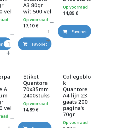
gr
A3 80gr
Op voorraad
0 vel
wit 500 vel
14,89
€
raad
Op voorraad
17,10
€
Favoriet
riet
Favoriet
erpa
Etiket
Collegeblo
Quantore
k
e A
70x35mm
Quantore
ium
2400stuks
A4 lijn 23-
gr
gaats 200
Op voorraad
0 vel
pagina's
14,89
€
70gr
raad
Op voorraad