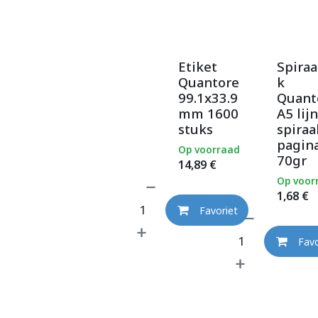
Etiket
Spiraa
Quantore
k
99.1x33.9
Quant
mm 1600
A5 lijn
stuks
spiraa
pagina
Op voorraad
70gr
14,89
€
Op voor
1,68
€
Favoriet
Favo