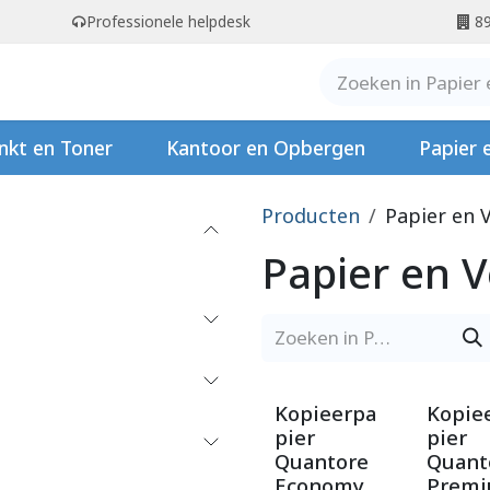
Professionele helpdesk
89
er ons
Contact
Stempels
nkt en Toner
Kantoor en Opbergen
Papier 
Producten
Papier en 
Papier en 
Kopieerpa
Kopie
pier
pier
Quantore
Quant
Economy
Prem