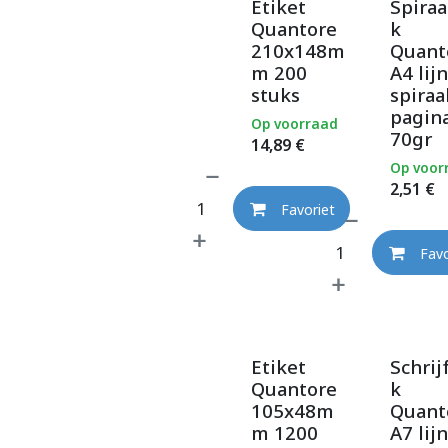
Etiket
Spiraa
Quantore
k
210x148m
Quant
m 200
A4 lijn
stuks
spiraa
pagina
Op voorraad
70gr
14,89
€
Op voor
2,51
€
Favoriet
Favo
Etiket
Schrij
Quantore
k
105x48m
Quant
m 1200
A7 lijn