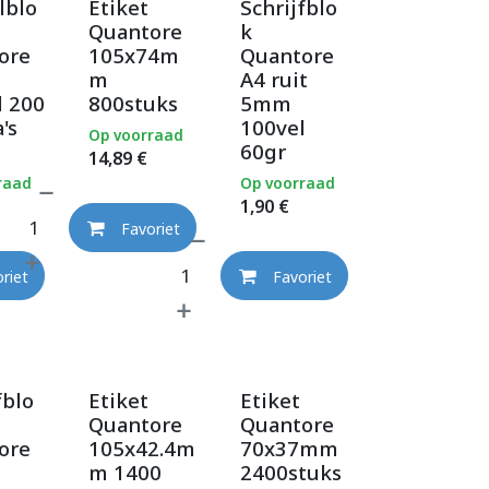
lblo
Etiket
Schrijfblo
Quantore
k
ore
105x74m
Quantore
m
A4 ruit
l 200
800stuks
5mm
's
100vel
Op voorraad
60gr
14,89
€
raad
Op voorraad
1,90
€
Favoriet
riet
Favoriet
fblo
Etiket
Etiket
Quantore
Quantore
ore
105x42.4m
70x37mm
m 1400
2400stuks