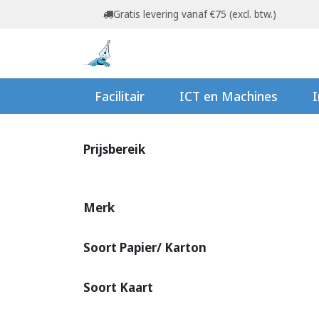
Overslaan naar inhoud
Gratis levering vanaf €75 (excl. btw.)
Startpagina
Shop
Ov
Facilitair
ICT en Machines
I
Prijsbereik
Merk
Soort Papier/ Karton
Soort Kaart