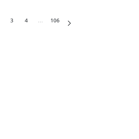
3
4
…
106