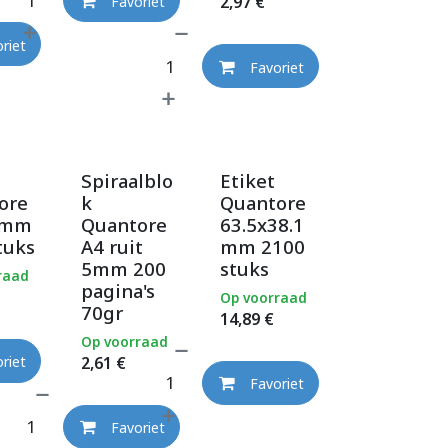
2,97
€
Favoriet
riet
Favoriet
Spiraalblo
Etiket
ore
k
Quantore
2mm
Quantore
63.5x38.1
tuks
A4 ruit
mm 2100
5mm 200
stuks
raad
pagina's
Op voorraad
70gr
14,89
€
Op voorraad
2,61
€
riet
Favoriet
Favoriet