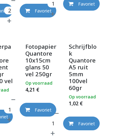
Favoriet
riet
Favoriet
erpa
Fotopapier
Schrijfblo
Quantore
k
ore
10x15cm
Quantore
ent
glans 50
A5 ruit
gr
vel 250gr
5mm
0 vel
100vel
Op voorraad
60gr
4,21
€
raad
Op voorraad
1,02
€
Favoriet
riet
Favoriet