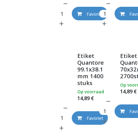
Favoriet
Favo
Etiket
Etiket
Quantore
Quant
99.1x38.1
70x3
mm 1400
2700s
stuks
Op voor
14,89
€
Op voorraad
14,89
€
Favo
Favoriet