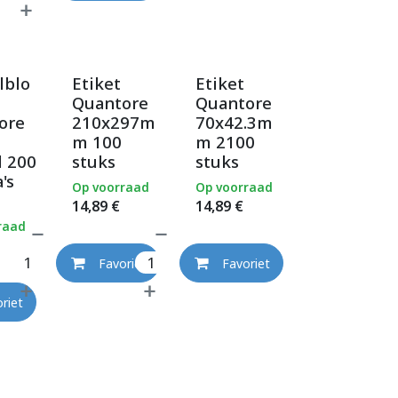
lblo
Etiket
Etiket
Quantore
Quantore
ore
210x297m
70x42.3m
m 100
m 2100
l 200
stuks
stuks
's
Op voorraad
Op voorraad
14,89
€
14,89
€
raad
Favoriet
Favoriet
riet