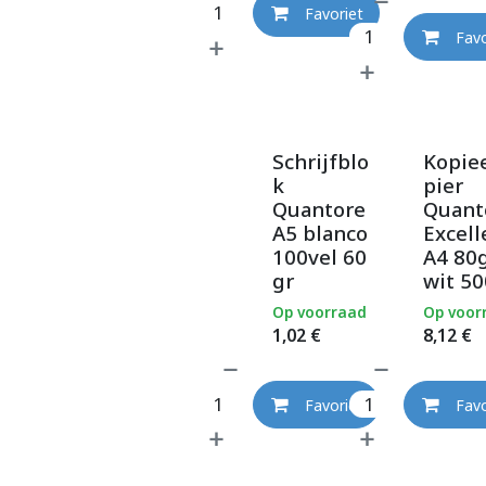
Favoriet
Favo
Schrijfblo
Kopie
k
pier
Quantore
Quant
A5 blanco
Excell
100vel 60
A4 80
gr
wit 50
Op voorraad
Op voor
1,02
€
8,12
€
Favoriet
Favo