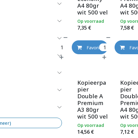
A4 80gr
A4 80
wit 500 vel
wit 50
Op voorraad
Op voor
7,35
€
7,58
€
Favoriet
Favo
Kopieerpa
Kopie
pier
pier
Double A
Doubl
Premium
Prem
A3 80gr
A4 80
wit 500 vel
wit 50
 meer)
Op voorraad
Op voor
14,56
€
7,12
€