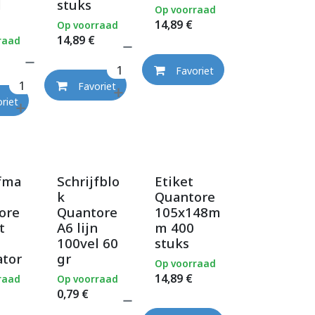
l
stuks
Op voorraad
14,89
€
Op voorraad
14,89
€
raad
Favoriet
Favoriet
riet
jfma
Schrijfblo
Etiket
k
Quantore
ore
Quantore
105x148m
t
A6 lijn
m 400
n
100vel 60
stuks
ator
gr
Op voorraad
14,89
€
raad
Op voorraad
0,79
€