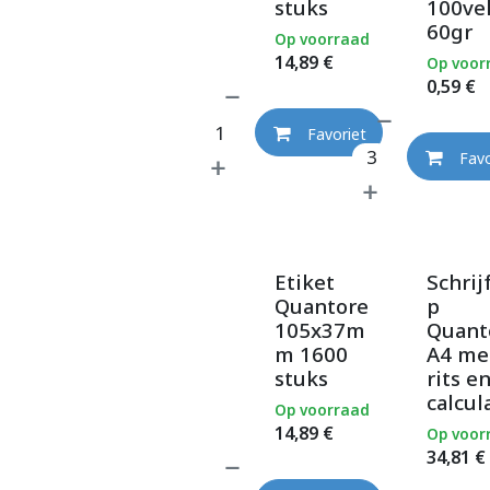
stuks
100ve
60gr
Op voorraad
14,89
€
Op voor
0,59
€
Favoriet
Favo
Etiket
Schri
Quantore
p
105x37m
Quant
m 1600
A4 me
stuks
rits e
calcul
Op voorraad
14,89
€
Op voor
34,81
€