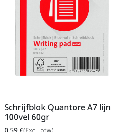
Schrijfblok Quantore A7 lijn
100vel 60gr
0,59
€
(Excl. btw)