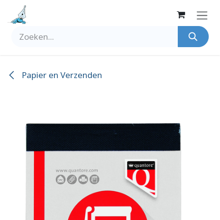
Overslaan naar inhoud
Papier en Verzenden