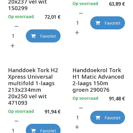
20x237 vel wit
Op voorraad
63,89
€
150299
Op voorraad
72,01
€
Favoriet
Favoriet
Handdoek Tork H2
Handdoekrol Tork
Xpress Universal
H1 Matic Advanced
multifold 1-laags
2-laags 150m
213x234mm
groen 290076
20x250 vel wit
Op voorraad
91,48
€
471093
Op voorraad
91,94
€
Favoriet
Favoriet