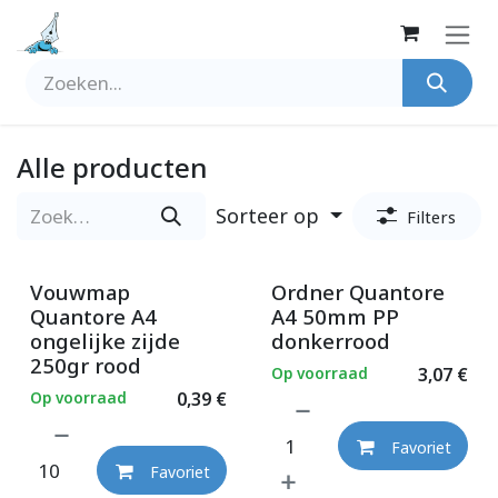
Overslaan naar inhoud
Alle producten
Sorteer op
Filters
Vouwmap
Ordner Quantore
Quantore A4
A4 50mm PP
ongelijke zijde
donkerrood
250gr rood
Op voorraad
3,07
€
Op voorraad
0,39
€
Favoriet
Favoriet