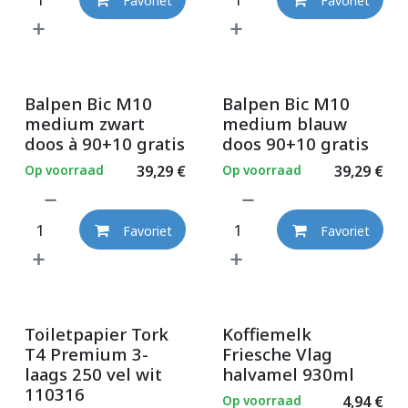
Favoriet
Favoriet
Balpen Bic M10
Balpen Bic M10
medium zwart
medium blauw
doos à 90+10 gratis
doos 90+10 gratis
Op voorraad
39,29
€
Op voorraad
39,29
€
Favoriet
Favoriet
Toiletpapier Tork
Koffiemelk
T4 Premium 3-
Friesche Vlag
laags 250 vel wit
halvamel 930ml
110316
Op voorraad
4,94
€