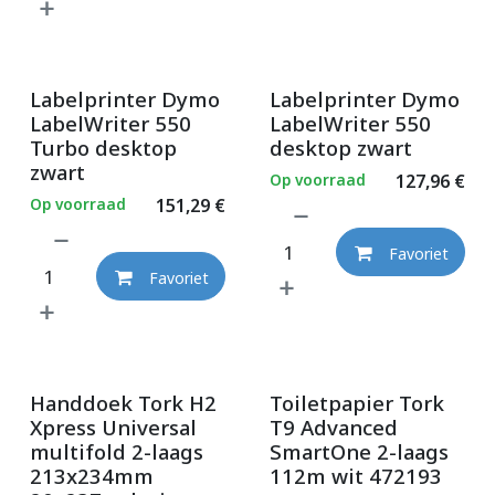
Labelprinter Dymo
Labelprinter Dymo
LabelWriter 550
LabelWriter 550
Turbo desktop
desktop zwart
zwart
Op voorraad
127,96
€
Op voorraad
151,29
€
Favoriet
Favoriet
Handdoek Tork H2
Toiletpapier Tork
Xpress Universal
T9 Advanced
multifold 2-laags
SmartOne 2-laags
213x234mm
112m wit 472193