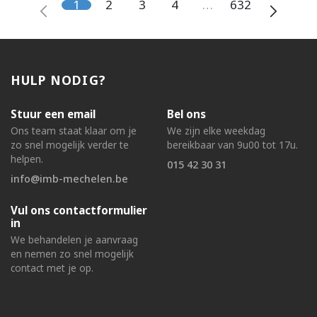
1
2
3
4
…
632
HULP NODIG?
Stuur een email
Bel ons
Ons team staat klaar om je
We zijn elke weekdag
zo snel mogelijk verder te
bereikbaar van 9u00 tot 17u.
helpen.
015 42 30 31
info@imb-mechelen.be
Vul ons contactformulier
in
We behandelen je aanvraag
en nemen zo snel mogelijk
contact met je op.