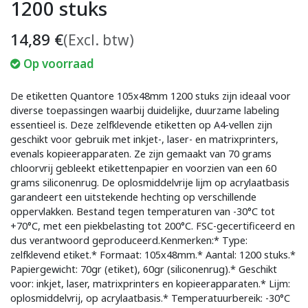
1200 stuks
14,89
€
(Excl. btw)
Op voorraad
De etiketten Quantore 105x48mm 1200 stuks zijn ideaal voor
diverse toepassingen waarbij duidelijke, duurzame labeling
essentieel is. Deze zelfklevende etiketten op A4-vellen zijn
geschikt voor gebruik met inkjet-, laser- en matrixprinters,
evenals kopieerapparaten. Ze zijn gemaakt van 70 grams
chloorvrij gebleekt etikettenpapier en voorzien van een 60
grams siliconenrug. De oplosmiddelvrije lijm op acrylaatbasis
garandeert een uitstekende hechting op verschillende
oppervlakken. Bestand tegen temperaturen van -30°C tot
+70°C, met een piekbelasting tot 200°C. FSC-gecertificeerd en
dus verantwoord geproduceerd.Kenmerken:* Type:
zelfklevend etiket.* Formaat: 105x48mm.* Aantal: 1200 stuks.*
Papiergewicht: 70gr (etiket), 60gr (siliconenrug).* Geschikt
voor: inkjet, laser, matrixprinters en kopieerapparaten.* Lijm:
oplosmiddelvrij, op acrylaatbasis.* Temperatuurbereik: -30°C