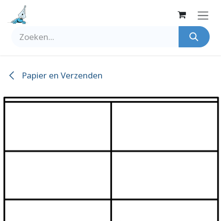
Overslaan naar inhoud
Papier en Verzenden