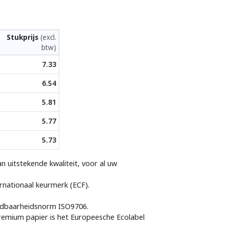
Stukprijs
(excl.
btw)
7.33
6.54
5.81
5.77
5.73
n uitstekende kwaliteit, voor al uw
rnationaal keurmerk (ECF).
udbaarheidsnorm ISO9706.
remium papier is het Europeesche Ecolabel