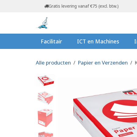
Overslaan naar inhoud
Gratis levering vanaf €75 (excl. btw.)
Startpagina
Shop
Ov
Facilitair
ICT en Machines
I
Alle producten
Papier en Verzenden