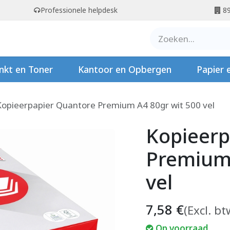
Professionele helpdesk
89
er ons
Contact
Stempels
nkt en Toner
Kantoor en Opbergen
Papier 
Kopieerpapier Quantore Premium A4 80gr wit 500 vel
Kopieerp
Premium 
vel
7,58
€
(Excl. bt
Op voorraad