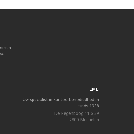
 nemen
op.
IMB
Uw specialist in kantoorbenodigdheden
sinds 1938
De Regenboog 11 b 39
2800 Mechelen