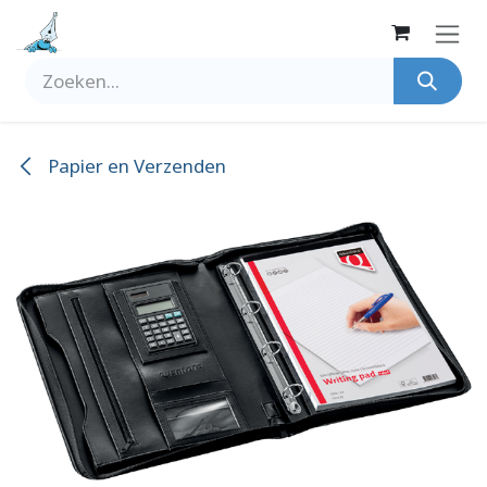
Overslaan naar inhoud
Papier en Verzenden