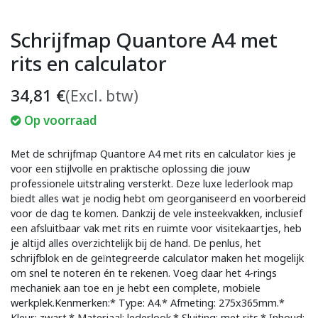
Schrijfmap Quantore A4 met
rits en calculator
34,81
€
(Excl. btw)
Op voorraad
Met de schrijfmap Quantore A4 met rits en calculator kies je
voor een stijlvolle en praktische oplossing die jouw
professionele uitstraling versterkt. Deze luxe lederlook map
biedt alles wat je nodig hebt om georganiseerd en voorbereid
voor de dag te komen. Dankzij de vele insteekvakken, inclusief
een afsluitbaar vak met rits en ruimte voor visitekaartjes, heb
je altijd alles overzichtelijk bij de hand. De penlus, het
schrijfblok en de geïntegreerde calculator maken het mogelijk
om snel te noteren én te rekenen. Voeg daar het 4-rings
mechaniek aan toe en je hebt een complete, mobiele
werkplek.Kenmerken:* Type: A4.* Afmeting: 275x365mm.*
Kleur: zwart.* Materiaal: lederlook.* Sluiting: met rits.* Inhoud: