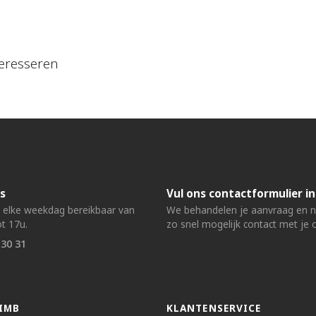
eresseren
s
Vul ons contactformulier in
n elke weekdag bereikbaar van
We behandelen je aanvraag en
t 17u.
zo snel mogelijk contact met je 
 30 31
IMB
KLANTENSERVICE