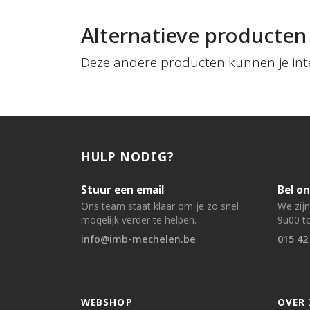
Alternatieve producten
Deze andere producten kunnen je int
HULP NODIG?
Stuur een email
Bel on
Ons team staat klaar om je zo snel
We zij
mogelijk verder te helpen.
9u00 to
info@imb-mechelen.be
015 42
WEBSHOP
OVER 