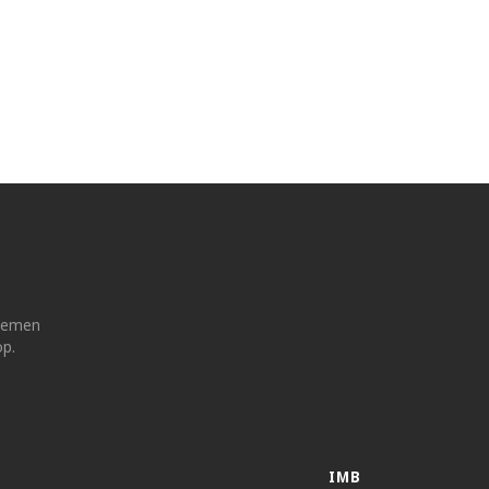
 nemen
op.
IMB