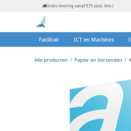
Overslaan naar inhoud
Gratis levering vanaf €75 (excl. btw.)
Startpagina
Shop
Ov
Facilitair
ICT en Machines
I
Alle producten
Papier en Verzenden