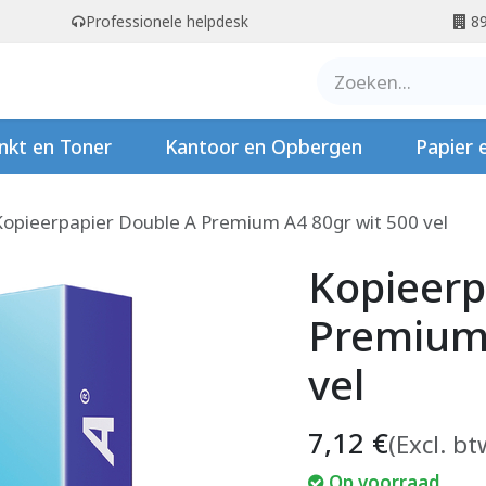
Professionele helpdesk
89
er ons
Contact
Stempels
nkt en Toner
Kantoor en Opbergen
Papier 
Kopieerpapier Double A Premium A4 80gr wit 500 vel
Kopieerp
Premium 
vel
7,12
€
(Excl. bt
Op voorraad