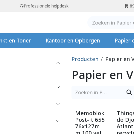
Professionele helpdesk
89
er ons
Contact
Stempels
nkt en Toner
Kantoor en Opbergen
Papier 
Producten
Papier en 
Papier en 
Memoblok
Things
Post-it 655
do Djo
76x127m
Atlant
m 100 vel
recycl