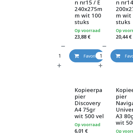
n nr15 / E
n nr14
240x275m
200x
m wit 100
m wit
stuks
stuks
Op voorraad
Op voor
23,88
€
20,44
€
Favoriet
Favo
Kopieerpa
Kopie
pier
pier
Discovery
Navig
A4 75gr
Univer
wit 500 vel
A3 80
wit 50
Op voorraad
6,01
€
Op voor