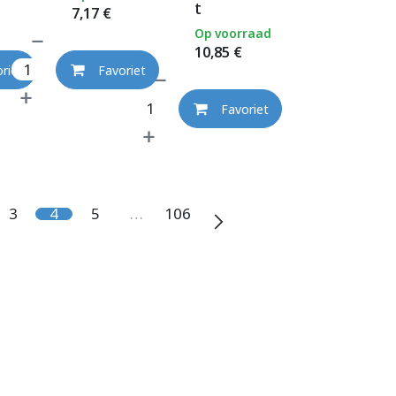
t
7,17
€
Op voorraad
10,85
€
riet
Favoriet
Favoriet
3
4
5
…
106