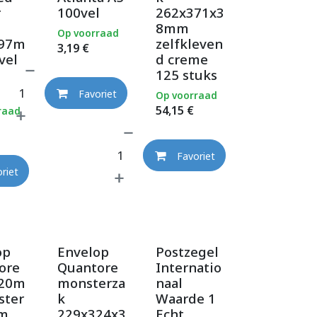
r
100vel
262x371x3
8mm
Op voorraad
297m
zelfkleven
3,19
€
vel
d creme
125 stuks
Favoriet
Op voorraad
54,15
€
raad
Favoriet
riet
op
Envelop
Postzegel
ore
Quantore
Internatio
220m
monsterza
naal
ster
k
Waarde 1
cm
229x324x3
Echt