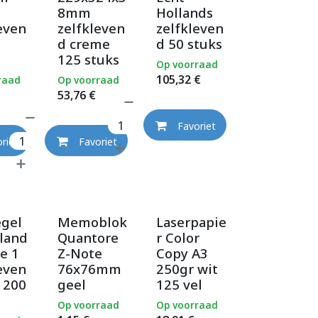
8mm
Hollands
even
zelfkleven
zelfkleven
d creme
d 50 stuks
125 stuks
Op voorraad
105,32
€
raad
Op voorraad
53,76
€
Favoriet
riet
Favoriet
egel
Memoblok
Laserpapie
land
Quantore
r Color
e 1
Z-Note
Copy A3
even
76x76mm
250gr wit
à 200
geel
125 vel
Op voorraad
Op voorraad