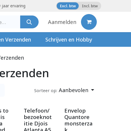
 jaar ervaring
Excl. btw
Incl. btw
Aanmelden
en Verzenden
Schrijven en Hobby
Verzenden
Verzenden
Aanbevolen
Sorteer op:
 to
Telefoon/
Envelop
is
bezoeknot
Quantore
a
itie Djois
monsterza
ed
Atlanta A5
k