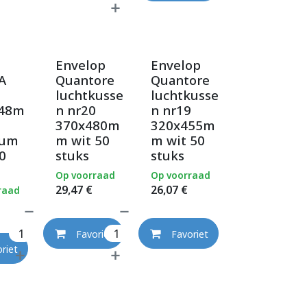
Envelop
Envelop
A
Quantore
Quantore
luchtkusse
luchtkusse
148m
n nr20
n nr19
370x480m
320x455m
ium
m wit 50
m wit 50
0
stuks
stuks
Op voorraad
Op voorraad
29,47
€
26,07
€
raad
Favoriet
Favoriet
riet