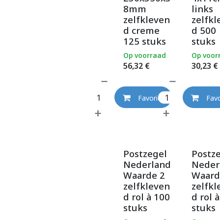
8mm
links
zelfkleven
zelfkl
d creme
d 500
125 stuks
stuks
Op voorraad
Op voor
56,32
€
30,23
€
Favoriet
Favo
Postzegel
Postz
Nederland
Neder
Waarde 2
Waard
zelfkleven
zelfkl
d rol à 100
d rol 
stuks
stuks