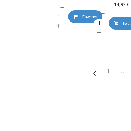
13,93
€
Favoriet
Favo
1
…