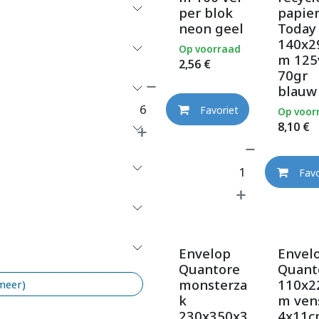
per blok
papie
neon geel
Today
140x
Op voorraad
m 125
2,56
€
70gr
blauw
Favoriet
Op voor
8,10
€
Favo
Envelop
Envel
Quantore
Quant
monsterza
110x
 meer)
k
m ven
230x350x3
4x11