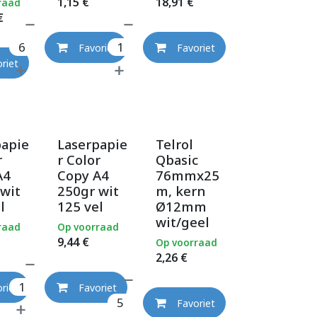
1,15
€
18,91
€
raad
€
Favoriet
Favoriet
riet
papie
Laserpapie
Telrol
r
r Color
Qbasic
A4
Copy A4
76mmx25
wit
250gr wit
m, kern
l
125 vel
Ø12mm
wit/geel
raad
Op voorraad
9,44
€
Op voorraad
2,26
€
riet
Favoriet
Favoriet