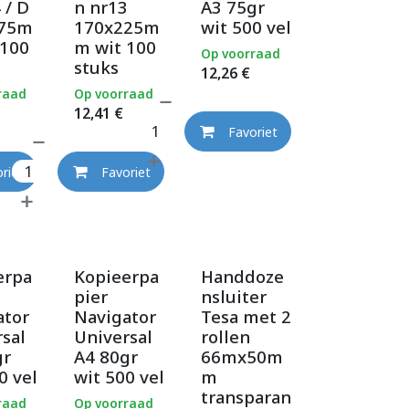
 / D
n nr13
A3 75gr
275m
170x225m
wit 500 vel
 100
m wit 100
Op voorraad
stuks
12,26
€
raad
Op voorraad
12,41
€
Favoriet
riet
Favoriet
erpa
Kopieerpa
Handdoze
pier
nsluiter
ator
Navigator
Tesa met 2
sal
Universal
rollen
gr
A4 80gr
66mx50m
0 vel
wit 500 vel
m
transparan
raad
Op voorraad