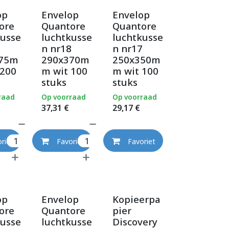
op
Envelop
Envelop
ore
Quantore
Quantore
kusse
luchtkusse
luchtkusse
1
n nr18
n nr17
175m
290x370m
250x350m
 200
m wit 100
m wit 100
stuks
stuks
raad
Op voorraad
Op voorraad
37,31
€
29,17
€
riet
Favoriet
Favoriet
op
Envelop
Kopieerpa
ore
Quantore
pier
kusse
luchtkusse
Discovery