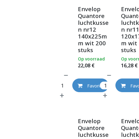
Envelop
Envel
Quantore
Quant
luchtkusse
lucht
n nr12
n nr1
140x225m
120x
m wit 200
m wit
stuks
stuks
Op voorraad
Op voor
22,08
€
16,28
€
Favoriet
Favo
Envelop
Envel
Quantore
Quant
luchtkusse
lucht