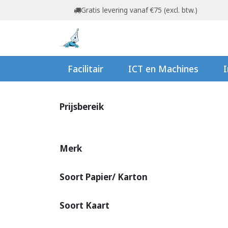
Overslaan naar inhoud
Gratis levering vanaf €75 (excl. btw.)
Startpagina
Shop
Ov
Facilitair
ICT en Machines
I
Prijsbereik
Merk
Soort Papier/ Karton
Soort Kaart