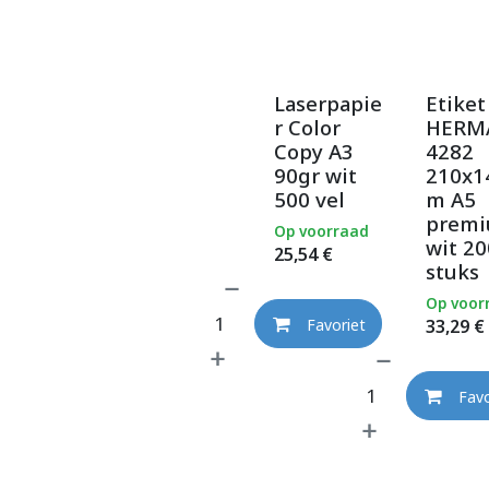
Laserpapie
Etiket
r Color
HERM
Copy A3
4282
90gr wit
210x
500 vel
m A5
prem
Op voorraad
wit 20
25,54
€
stuks
Op voor
33,29
€
Favoriet
Favo