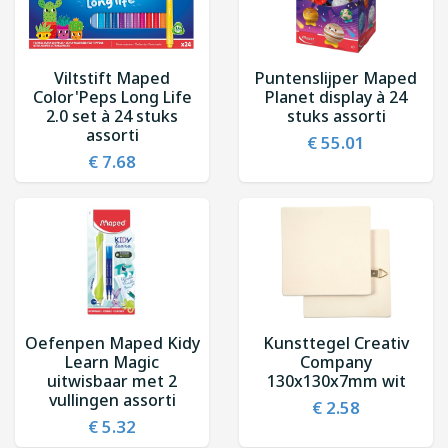
Viltstift Maped
Puntenslijper Maped
Color'Peps Long Life
Planet display à 24
2.0 set à 24 stuks
stuks assorti
assorti
€ 55.01
€ 7.68
Oefenpen Maped Kidy
Kunsttegel Creativ
Learn Magic
Company
uitwisbaar met 2
130x130x7mm wit
vullingen assorti
€ 2.58
€ 5.32