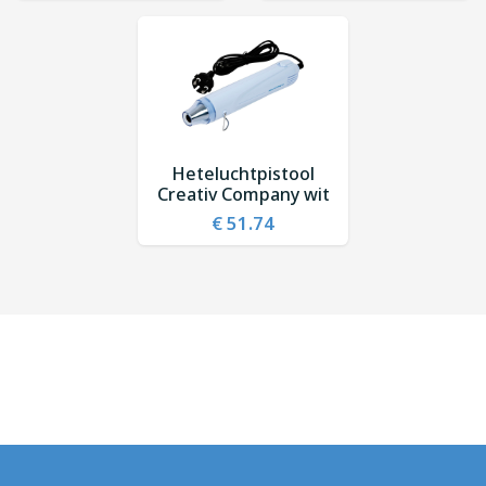
Heteluchtpistool
Creativ Company wit
€ 51.74
Gravure
→
Stempels
Persoonlijke graveerproducten op maat
→
Professionele stempels naar wens