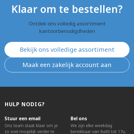
Klaar om te bestellen?
Ontdek ons volledig assortiment
kantoorbenodigdheden
Bekijk ons volledige assortiment
Maak een zakelijk account aan
HULP NODIG?
Stuur een email
Bel ons
Ons team staat klaar om je
We zijn elke weekdag
zo snel mogelijk verder te
bereikbaar van 9u00 tot 17u.