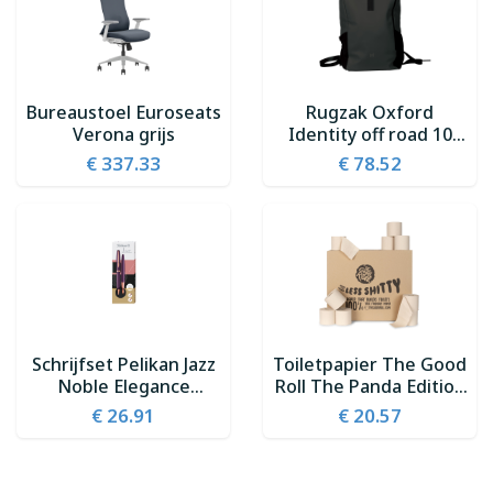
Bureaustoel Euroseats
Rugzak Oxford
Verona grijs
Identity off road 10
vakken zwart
€ 337.33
€ 78.52
Schrijfset Pelikan Jazz
Toiletpapier The Good
Noble Elegance
Roll The Panda Edition
K36+P36 medium viola
Naked bamboe 2-laags
€ 26.91
€ 20.57
24x300 vel naturel