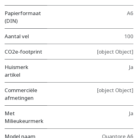
Papierformaat
A6
(DIN)
Aantal vel
100
CO2e-footprint
[object Object]
Huismerk
Ja
artikel
Commerciële
[object Object]
afmetingen
Met
Ja
Milieukeurmerk
Model naam
Quantore A6