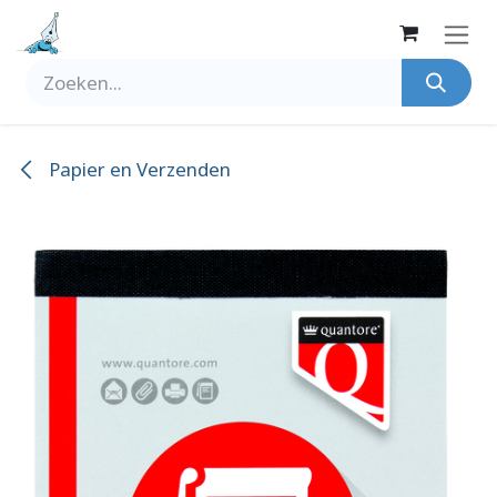
Overslaan naar inhoud
Papier en Verzenden