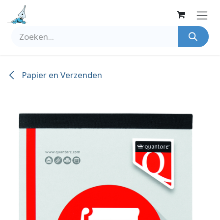
Overslaan naar inhoud
Papier en Verzenden