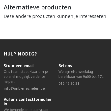
Alternatieve producten
Deze andere producten kunnen je interesseren
HULP NODIG?
Stuur een email
Bel ons
Ons team staat klaar om je
We zijn elke weekdag
zo snel mogelijk verder te
bereikbaar van 9u00 tot 17u.
helpen.
015 42 30 31
info@imb-mechelen.be
Vul ons contactformulier
in
We behandelen je aanvraag