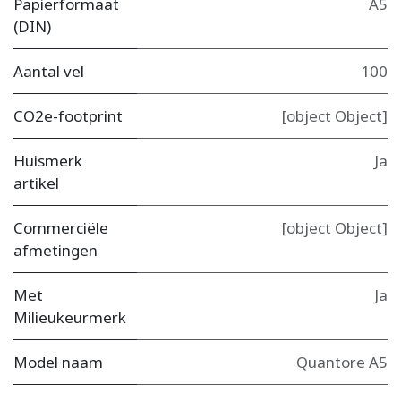
Papierformaat
A5
(DIN)
Aantal vel
100
CO2e-footprint
[object Object]
Huismerk
Ja
artikel
Commerciële
[object Object]
afmetingen
Met
Ja
Milieukeurmerk
Model naam
Quantore A5