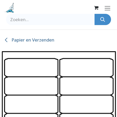
Overslaan naar inhoud
Papier en Verzenden