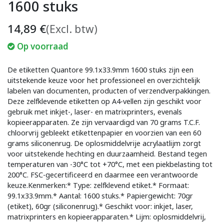
1600 stuks
14,89
€
(Excl. btw)
Op voorraad
De etiketten Quantore 99.1x33.9mm 1600 stuks zijn een
uitstekende keuze voor het professioneel en overzichtelijk
labelen van documenten, producten of verzendverpakkingen.
Deze zelfklevende etiketten op A4-vellen zijn geschikt voor
gebruik met inkjet-, laser- en matrixprinters, evenals
kopieerapparaten. Ze zijn vervaardigd van 70 grams T.C.F.
chloorvrij gebleekt etikettenpapier en voorzien van een 60
grams siliconenrug. De oplosmiddelvrije acrylaatlijm zorgt
voor uitstekende hechting en duurzaamheid. Bestand tegen
temperaturen van -30°C tot +70°C, met een piekbelasting tot
200°C. FSC-gecertificeerd en daarmee een verantwoorde
keuze.Kenmerken:* Type: zelfklevend etiket.* Formaat:
99.1x33.9mm.* Aantal: 1600 stuks.* Papiergewicht: 70gr
(etiket), 60gr (siliconenrug).* Geschikt voor: inkjet, laser,
matrixprinters en kopieerapparaten.* Lijm: oplosmiddelvrij,