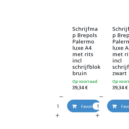
Schrijfma
Schri
p Brepols
p Brep
Palermo
Paler
luxe A4
luxe A
met rits
met ri
incl
incl
schrijfblok
schrij
bruin
zwart
Op voorraad
Op voor
39,34
€
39,34
€
Favoriet
Favo