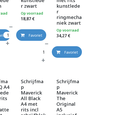
lede
kunstlede
met rits
n
r zwart
kunstlede
r
raad
Op voorraad
ringmecha
18,87
€
niek zwart
Op voorraad
34,27
€
riet
Favoriet
Favoriet
jfma
Schrijfma
Schrijfma
Q A4
p
p
lede
Maverick
Maverick
rits
All Black
The
A4 met
Original
atte
rits incl
A5