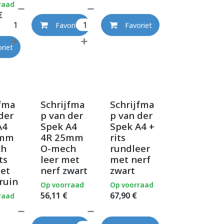
raad
€
Favoriet
Favoriet
riet
jfma
Schrijfma
Schrijfma
der
p van der
p van der
A4
Spek A4
Spek A4 +
5mm
4R 25mm
rits
ch
O-mech
rundleer
ts
leer met
met nerf
met
nerf zwart
zwart
ruin
Op voorraad
Op voorraad
56,11
€
67,90
€
raad