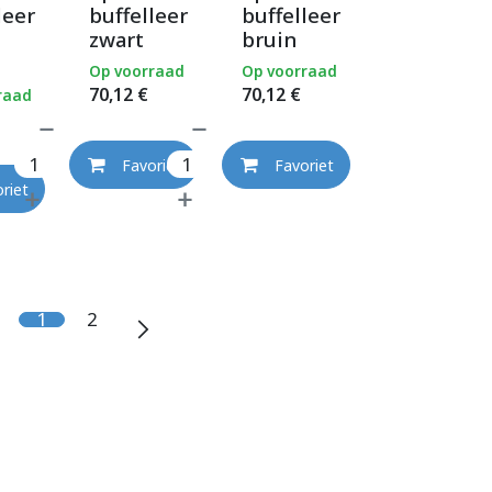
leer
buffelleer
buffelleer
zwart
bruin
Op voorraad
Op voorraad
70,12
€
70,12
€
raad
Favoriet
Favoriet
riet
1
2