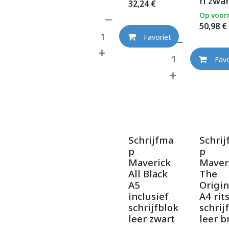
n zwar
32,24
€
Op voor
50,98
€
Favoriet
Favo
Schrijfma
Schri
p
p
Maverick
Maver
All Black
The
A5
Origin
inclusief
A4 rits
schrijfblok
schrij
leer zwart
leer b