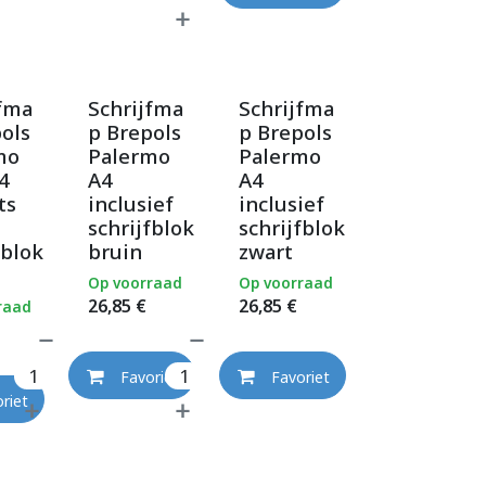
jfma
Schrijfma
Schrijfma
ols
p Brepols
p Brepols
mo
Palermo
Palermo
4
A4
A4
ts
inclusief
inclusief
schrijfblok
schrijfblok
fblok
bruin
zwart
Op voorraad
Op voorraad
26,85
€
26,85
€
raad
Favoriet
Favoriet
riet