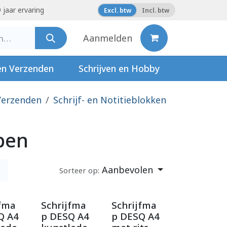
 jaar ervaring
Excl. btw
Incl. btw
Aanmelden
en Verzenden
Schrijven en Hobby
Verzenden
Schrijf- en Notitieblokken
pen
Aanbevolen
Sorteer op:
jfma
Schrijfma
Schrijfma
Q A4
p DESQ A4
p DESQ A4