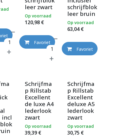
t
schrijfblok
inclusief
leer zwart
schrijfblok
raad
leer bruin
Op voorraad
120,98
€
Op voorraad
63,04
€
riet
Favoriet
Favoriet
jfma
Schrijfma
Schrijfma
p Rillstab
p Rillstab
ick
Excellent
Excellent
de luxe A4
deluxe A5
al
lederlook
lederlook
 incl
zwart
zwart
fblok
Op voorraad
Op voorraad
ruin
39,39
€
30,75
€