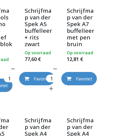
jfma
Schrijfma
Schrijfma
ols
p van der
p van der
mo
Spek A5
Spek A7
buffelleer
buffelleer
ief
+ rits
met pen
fblok
zwart
bruin
Op voorraad
Op voorraad
77,60
€
12,81
€
raad
Favoriet
Favoriet
riet
jfma
Schrijfma
Schrijfma
der
p van der
p van der
A5
Spek A4
Spek A4