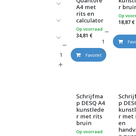
Quantore
kunst
A4 met
r brui
rits en
Op voor
calculator
18,87
€
Op voorraad
34,81
€
Favo
Favoriet
Schrijfma
Schri
p DESQ A4
p DES
kunstlede
kunst
r met rits
r met 
bruin
en
handv
Op voorraad