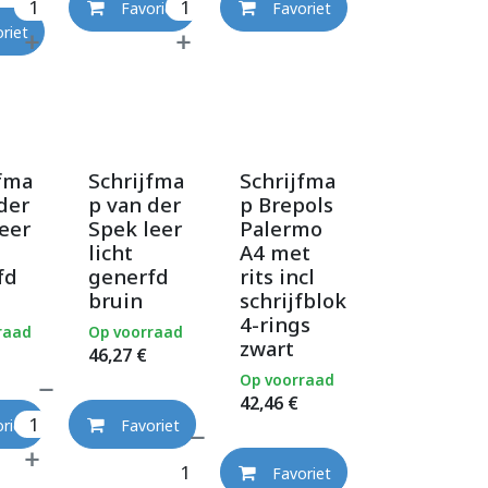
Favoriet
Favoriet
riet
jfma
Schrijfma
Schrijfma
der
p van der
p Brepols
eer
Spek leer
Palermo
licht
A4 met
fd
generfd
rits incl
bruin
schrijfblok
4-rings
raad
Op voorraad
zwart
46,27
€
Op voorraad
42,46
€
riet
Favoriet
Favoriet