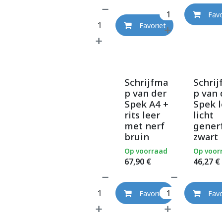
Favo
Favoriet
Schrijfma
Schri
p van der
p van 
Spek A4 +
Spek l
rits leer
licht
met nerf
gener
bruin
zwart
Op voorraad
Op voor
67,90
€
46,27
€
Favoriet
Favo