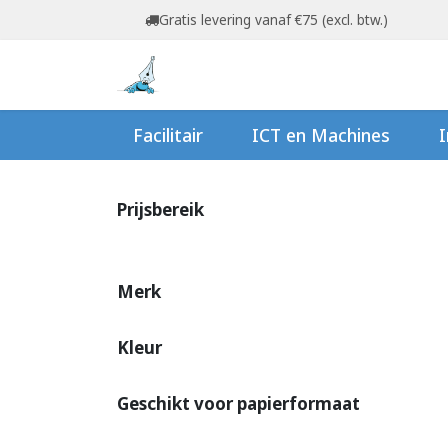
Overslaan naar inhoud
Gratis levering vanaf €75 (excl. btw.)
Startpagina
Shop
Ov
Facilitair
ICT en Machines
I
Prijsbereik
Merk
Kleur
Geschikt voor papierformaat