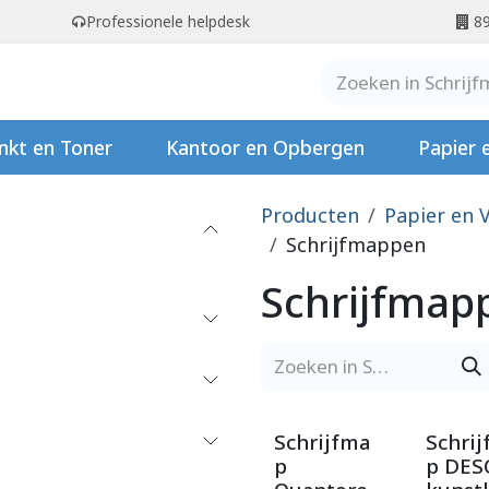
Professionele helpdesk
89
er ons
Contact
Stempels
nkt en Toner
Kantoor en Opbergen
Papier 
Producten
Papier en 
Schrijfmappen
Schrijfmap
Schrijfma
Schri
p
p DES