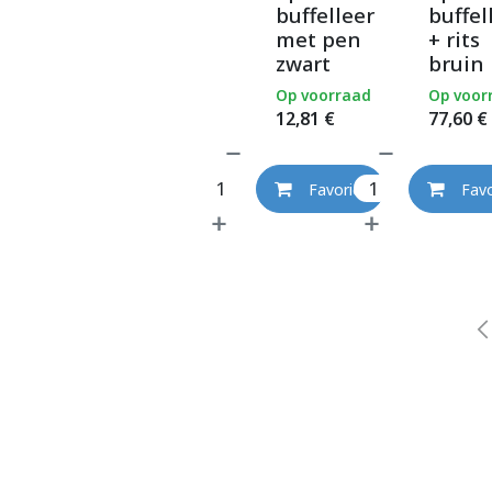
buffelleer
buffel
met pen
+ rits
zwart
bruin
Op voorraad
Op voor
12,81
€
77,60
€
Favoriet
Favo