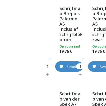
Schrijfma
Schri
p Brepols
p Brep
Palermo
Paler
A5
A5
inclusief
inclus
schrijfblok
schrij
bruin
zwart
Op voorraad
Op voor
19,76
€
19,76
€
Favoriet
Favo
Schrijfma
Schri
p van der
p van 
Spek A7
Spek 