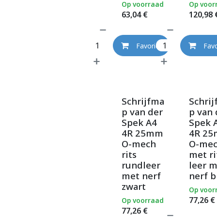
Op voorraad
Op voor
63,04
€
120,98
Favoriet
Favo
Schrijfma
Schri
p van der
p van 
Spek A4
Spek 
4R 25mm
4R 2
O-mech
O-me
rits
met ri
rundleer
leer 
met nerf
nerf b
zwart
Op voor
77,26
€
Op voorraad
77,26
€