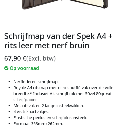
Schrijfmap van der Spek A4 +
rits leer met nerf bruin
67,90
€
(Excl. btw)
Op voorraad
Nerflederen schrijfmap.
Royale A4 ritsmap met diep soufflé vak over de volle
breedte.* Inclusief A4 schrijfblok met 50vel 80gr wit
schrijfpapier.
Met ritsvak en 2 lange insteekvakken.
4 visitekaartvakjes.
Elastische penlus en schrijfblok insteek.
Formaat 363mmx262mm.