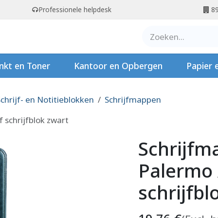
Professionele helpdesk
89
er ons
Contact
Stempels
nkt en Toner
Kantoor en Opbergen
Papier 
chrijf- en Notitieblokken
Schrijfmappen
 schrijfblok zwart
Schrijfm
Palermo 
schrijfbl