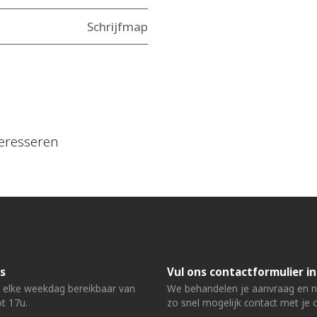
Schrijfmap
eresseren
s
Vul ons contactformulier in
n elke weekdag bereikbaar van
We behandelen je aanvraag en
t 17u.
zo snel mogelijk contact met je 