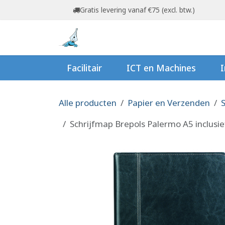
Overslaan naar inhoud
Gratis levering vanaf €75 (excl. btw.)
Startpagina
Shop
Ov
Facilitair
ICT en Machines
I
Alle producten
Papier en Verzenden
S
Schrijfmap Brepols Palermo A5 inclusief