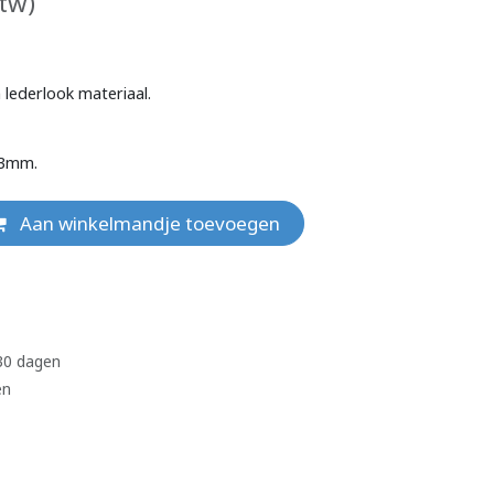
btw)
 lederlook materiaal.
43mm.
Aan winkelmandje toevoegen
 30 dagen
en