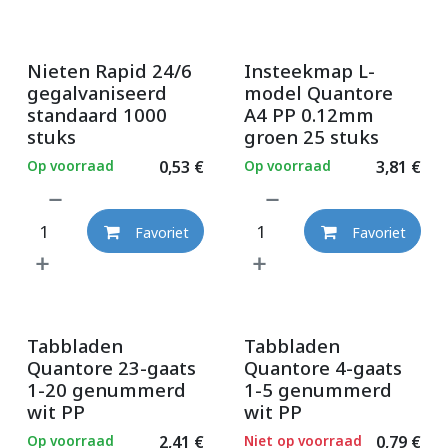
Nieten Rapid 24/6
Insteekmap L-
gegalvaniseerd
model Quantore
standaard 1000
A4 PP 0.12mm
stuks
groen 25 stuks
Op voorraad
0,53
€
Op voorraad
3,81
€
Favoriet
Favoriet
Tabbladen
Tabbladen
Quantore 23-gaats
Quantore 4-gaats
1-20 genummerd
1-5 genummerd
wit PP
wit PP
Op voorraad
2,41
€
Niet op voorraad
0,79
€