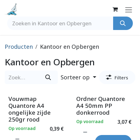
Overslaan naar inhoud
Producten
Kantoor en Opbergen
Kantoor en Opbergen
Sorteer op
Filters
Vouwmap
Ordner Quantore
Quantore A4
A4 50mm PP
ongelijke zijde
donkerrood
250gr rood
Op voorraad
3,07
€
Op voorraad
0,39
€