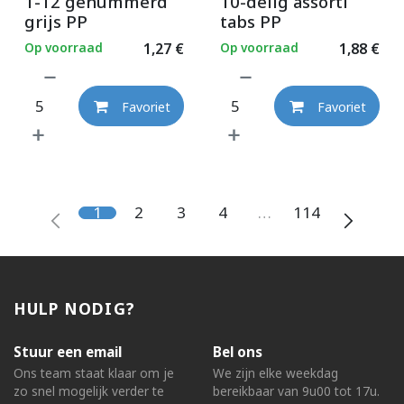
1-12 genummerd
10-delig assorti
grijs PP
tabs PP
Op voorraad
1,27
€
Op voorraad
1,88
€
Favoriet
Favoriet
1
2
3
4
…
114
HULP NODIG?
Stuur een email
Bel ons
Ons team staat klaar om je
We zijn elke weekdag
zo snel mogelijk verder te
bereikbaar van 9u00 tot 17u.