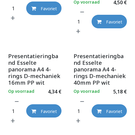
Op voorraad
4,50
€
Favoriet
Favoriet
Presentatieringba
Presentatieringba
nd Esselte
nd Esselte
panorama A4 4-
panorama A4 4-
rings D-mechaniek
rings D-mechaniek
16mm PP wit
40mm PP wit
Op voorraad
4,34
€
Op voorraad
5,18
€
Favoriet
Favoriet