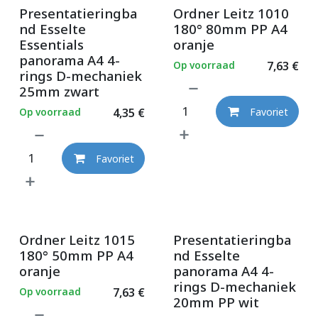
Presentatieringba
Ordner Leitz 1010
nd Esselte
180° 80mm PP A4
Essentials
oranje
panorama A4 4-
Op voorraad
7,63
€
rings D-mechaniek
25mm zwart
Op voorraad
4,35
€
Favoriet
Favoriet
Ordner Leitz 1015
Presentatieringba
180° 50mm PP A4
nd Esselte
oranje
panorama A4 4-
rings D-mechaniek
Op voorraad
7,63
€
20mm PP wit