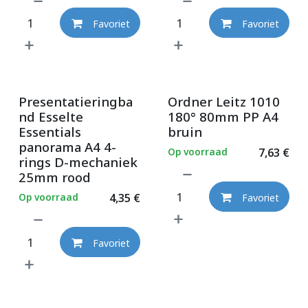
Favoriet
Favoriet
Presentatieringba
Ordner Leitz 1010
nd Esselte
180° 80mm PP A4
Essentials
bruin
panorama A4 4-
Op voorraad
7,63
€
rings D-mechaniek
25mm rood
Op voorraad
4,35
€
Favoriet
Favoriet