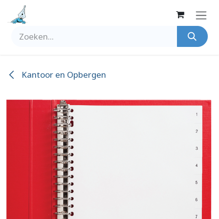
Overslaan naar inhoud
Kantoor en Opbergen