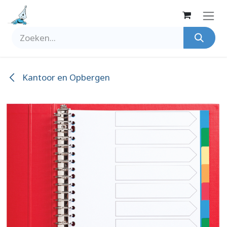
Overslaan naar inhoud
Kantoor en Opbergen