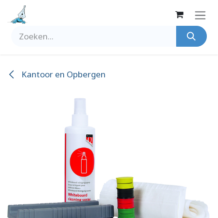
Overslaan naar inhoud
Kantoor en Opbergen