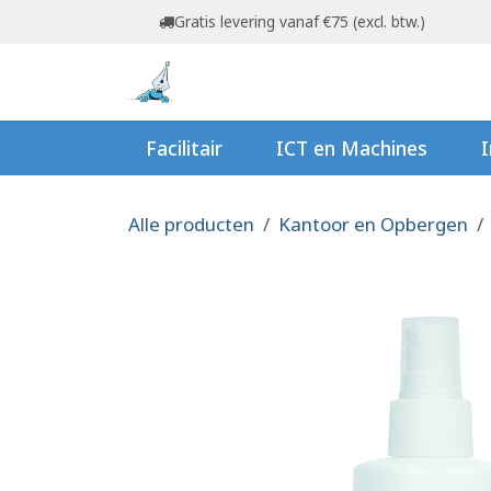
Overslaan naar inhoud
Gratis levering vanaf €75 (excl. btw.)
Startpagina
Shop
Ov
Facilitair
ICT en Machines
I
Alle producten
Kantoor en Opbergen