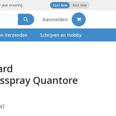
 jaar ervaring
Excl. btw
Incl. btw
Aanmelden
en Verzenden
Schrijven en Hobby
ard
gsspray Quantore
w)