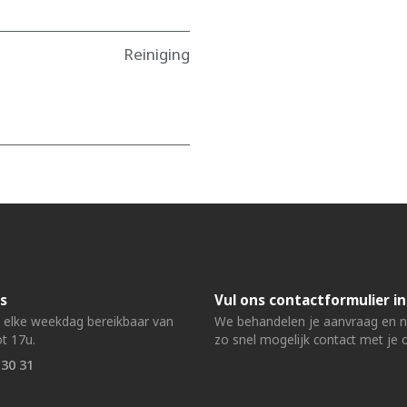
Reiniging
s
Vul ons contactformulier in
n elke weekdag bereikbaar van
We behandelen je aanvraag en
t 17u.
zo snel mogelijk contact met je 
 30 31