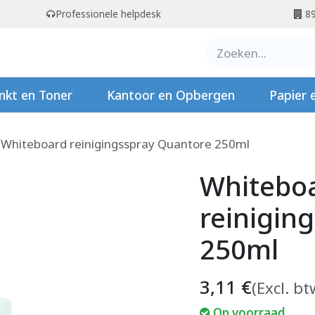
Professionele helpdesk
89
er ons
Contact
Stempels
nkt en Toner
Kantoor en Opbergen
Papier 
Whiteboard reinigingsspray Quantore 250ml
Whitebo
reinigin
250ml
3,11
€
(Excl. bt
Op voorraad