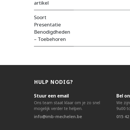
artikel
Soort
Presentatie
Benodigdheden
– Toebehoren
HULP NODIG?
Stuur een email
Bel on
Ons team staat klaar om je zo snel
We zij
mogelijk verder te helpen.
9u00 to
info@imb-mechelen.be
015 42