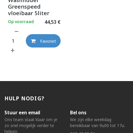
Greenspeed
vloeibaar 5liter
Op voorraad
44,53
€
Favoriet
HULP NODIG?
Stuur een email
Bel ons
Ons team staat klaar om je
We zijn elke weekdag
zo snel mogelijk verder te
bereikbaar van 9u00 tot 17u.
helpen.