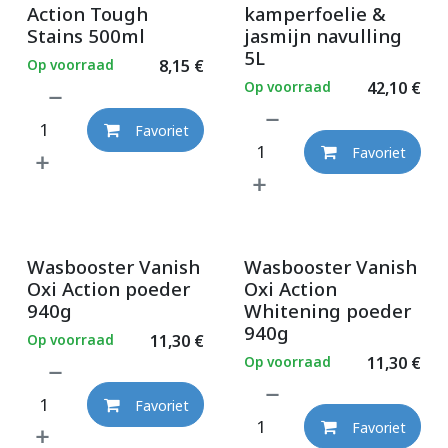
Action Tough
kamperfoelie &
Stains 500ml
jasmijn navulling
5L
Op voorraad
8,15
€
Op voorraad
42,10
€
Favoriet
Favoriet
Wasbooster Vanish
Wasbooster Vanish
Oxi Action poeder
Oxi Action
940g
Whitening poeder
940g
Op voorraad
11,30
€
Op voorraad
11,30
€
Favoriet
Favoriet