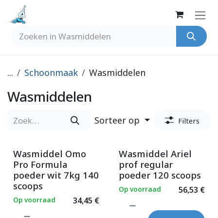
Overslaan naar inhoud
...
Schoonmaak
Wasmiddelen
Wasmiddelen
Sorteer op
Filters
Wasmiddel Omo
Wasmiddel Ariel
Pro Formula
prof regular
poeder wit 7kg 140
poeder 120 scoops
scoops
Op voorraad
56,53
€
Op voorraad
34,45
€