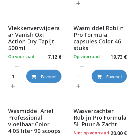
Vlekkenverwijdera
Wasmiddel Robijn
ar Vanish Oxi
Pro Formula
Action Dry Tapijt
capsules Color 46
500ml
stuks
Op voorraad
7,12
€
Op voorraad
19,73
€
Favoriet
Favoriet
Wasmiddel Ariel
Wasverzachter
Professional
Robijn Pro Formula
vloeibaar Color
5L Puur & Zacht
4.05 liter 90 scoops
Niet op voorraad
20,00
€