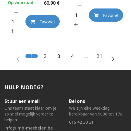
Op voorraad
60,90
€
Favoriet
Favoriet
1
2
3
4
…
21
HULP NODIG?
Stuur een email
Bel ons
Ons team staat klaar om je
We zijn elke weekdag
zo snel mogelijk verder te
bereikbaar van 9u00 tot 17u.
helpen.
015 42 30 31
info@imb-mechelen.be