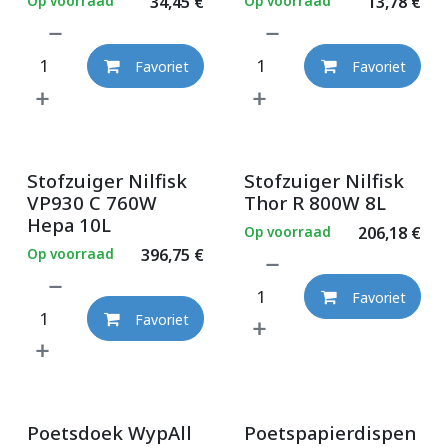
Op voorraad
34,45
€
Op voorraad
13,78
€
Favoriet
Favoriet
Stofzuiger Nilfisk
Stofzuiger Nilfisk
VP930 C 760W
Thor R 800W 8L
Hepa 10L
Op voorraad
206,18
€
Op voorraad
396,75
€
Favoriet
Favoriet
Poetsdoek WypAll
Poetspapierdispen