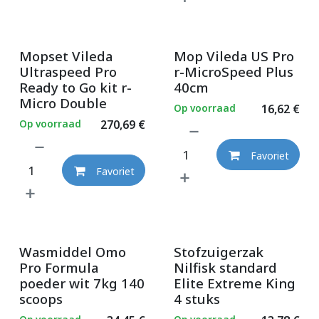
Mopset Vileda
Mop Vileda US Pro
Ultraspeed Pro
r-MicroSpeed Plus
Ready to Go kit r-
40cm
Micro Double
Op voorraad
16,62
€
Op voorraad
270,69
€
Favoriet
Favoriet
Wasmiddel Omo
Stofzuigerzak
Pro Formula
Nilfisk standard
poeder wit 7kg 140
Elite Extreme King
scoops
4 stuks