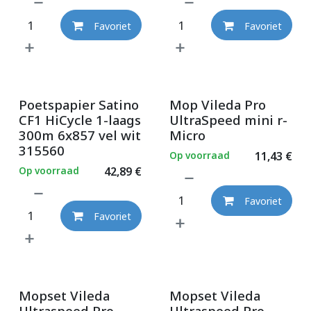
Favoriet
Favoriet
Poetspapier Satino
Mop Vileda Pro
CF1 HiCycle 1-laags
UltraSpeed mini r-
300m 6x857 vel wit
Micro
315560
Op voorraad
11,43
€
Op voorraad
42,89
€
Favoriet
Favoriet
Mopset Vileda
Mopset Vileda
Ultraspeed Pro
Ultraspeed Pro