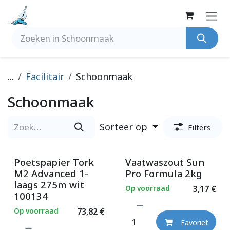
Overslaan naar inhoud
...
Facilitair
Schoonmaak
Schoonmaak
Sorteer op
Filters
Poetspapier Tork
Vaatwaszout Sun
M2 Advanced 1-
Pro Formula 2kg
laags 275m wit
Op voorraad
3,17
€
100134
Op voorraad
73,82
€
Favoriet