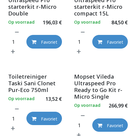
starterkit r-Micro
starterkit r-Micro
Double
compact 15L
Op voorraad
196,03
€
Op voorraad
84,50
€
Favoriet
Favoriet
Toiletreiniger
Mopset Vileda
Taski Sani Clonet
Ultraspeed Pro
Pur-Eco 750ml
Ready to Go Kit r-
Micro Single
Op voorraad
13,52
€
Op voorraad
266,99
€
Favoriet
Favoriet