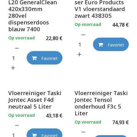
L20 GeneralClean
ser Euro Products
420x330mm
V1 vloerstandaard
280vel
zwart 438305
dispenserdoos
Op voorraad
44,78
€
blauw 7400
Op voorraad
22,80
€
Favoriet
Favoriet
Vloerreiniger Taski
Vloerreiniger Taski
Jontec Asset F4d
Jontec Tensol
neutraal 5 Liter
onderhoud F3c 5
Liter
Op voorraad
43,18
€
Op voorraad
74,93
€
Favoriet