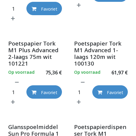
Favoriet
Poetspapier Tork
Poetspapier Tork
M1 Plus Advanced
M1 Advanced 1-
2-laags 75m wit
laags 120m wit
101221
100130
Op voorraad
75,36
€
Op voorraad
61,97
€
Favoriet
Favoriet
Glansspoelmiddel
Poetspapierdispen
Sun Pro Formula 1
ser Tork M1