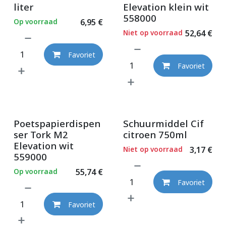
liter
Elevation klein wit
558000
Op voorraad
6,95
€
Niet op voorraad
52,64
€
Favoriet
Favoriet
Poetspapierdispen
Schuurmiddel Cif
ser Tork M2
citroen 750ml
Elevation wit
Niet op voorraad
3,17
€
559000
Op voorraad
55,74
€
Favoriet
Favoriet