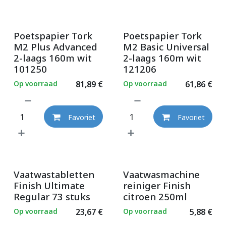
Poetspapier Tork
Poetspapier Tork
M2 Plus Advanced
M2 Basic Universal
2-laags 160m wit
2-laags 160m wit
101250
121206
Op voorraad
81,89
€
Op voorraad
61,86
€
Favoriet
Favoriet
Vaatwastabletten
Vaatwasmachine
Finish Ultimate
reiniger Finish
Regular 73 stuks
citroen 250ml
Op voorraad
23,67
€
Op voorraad
5,88
€