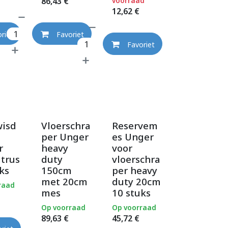
86,43
€
voorraad
12,62
€
riet
Favoriet
Favoriet
wisd
Vloerschra
Reservem
s
per Unger
es Unger
r
heavy
voor
itrus
duty
vloerschra
ks
150cm
per heavy
met 20cm
duty 20cm
raad
mes
10 stuks
Op voorraad
Op voorraad
89,63
€
45,72
€