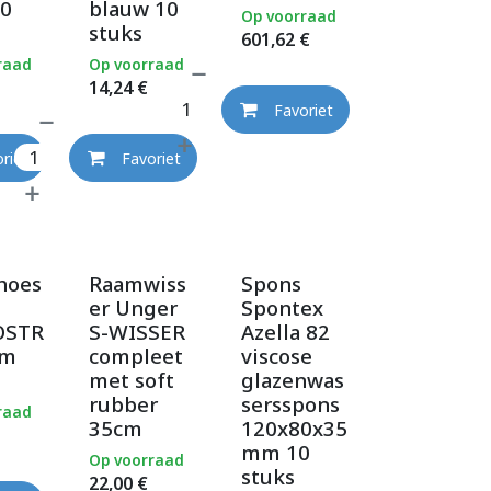
10
blauw 10
Op voorraad
stuks
601,62
€
raad
Op voorraad
14,24
€
Favoriet
riet
Favoriet
hoes
Raamwiss
Spons
er Unger
Spontex
OSTR
S-WISSER
Azella 82
cm
compleet
viscose
met soft
glazenwas
rubber
sersspons
raad
35cm
120x80x35
mm 10
Op voorraad
stuks
22,00
€