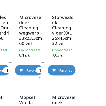
les
Microvezel
Stofwisdo
cien
doek
ek
dOra
Cleaninq
Cleaninq
erdri
wegwerp
vloer XXL
50
33x23,5cm
25x45cm
60 vel
32 vel
raad
Op voorraad
Op voorraad
8,12
€
7,03
€
riet
Favoriet
Favoriet
t
Mopset
Microvezel
Vileda
doek