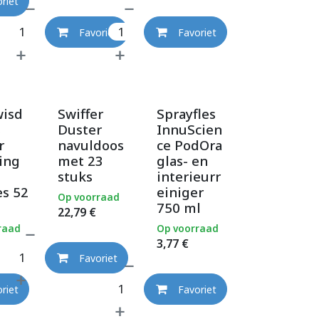
riet
Favoriet
Favoriet
wisd
Swiffer
Sprayfles
s
Duster
InnuScien
r
navuldoos
ce PodOra
ing
met 23
glas- en
stuks
interieurr
es 52
einiger
Op voorraad
750 ml
22,79
€
raad
Op voorraad
3,77
€
Favoriet
riet
Favoriet