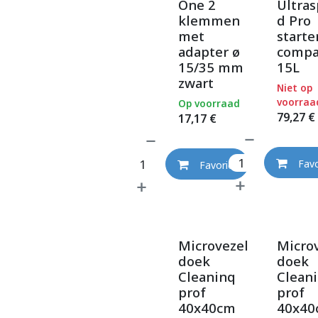
One 2
Ultra
klemmen
d Pro
met
starte
adapter ø
compa
15/35 mm
15L
zwart
Niet op
voorraa
Op voorraad
79,27
€
17,17
€
Favo
Favoriet
Microvezel
Micro
doek
doek
Cleaninq
Clean
prof
prof
40x40cm
40x40