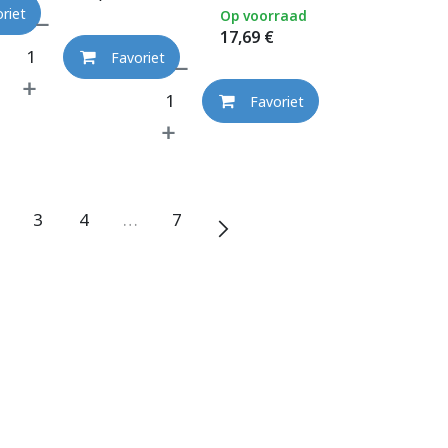
riet
Op voorraad
17,69
€
Favoriet
Favoriet
3
4
…
7