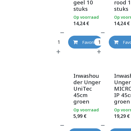
geel 10
rood 
stuks
stuks
Op voorraad
Op voor
14,24
€
14,24
€
Favoriet
Favo
Inwashou
Inwas
der Unger
Unger
UniTec
MICR
45cm
IP 45
groen
groen
Op voorraad
Op voor
5,99
€
19,29
€