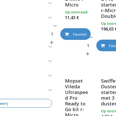
Micro
starte
r-Micr
Op voorraad
Doubl
11,43
€
Op voor
196,03
Favoriet
Favo
Mopset
Swiffe
Vileda
Duste
Ultraspee
starte
d Pro
met 3
Ready to
duste
meer)
Go kit r-
Op voor
Micro