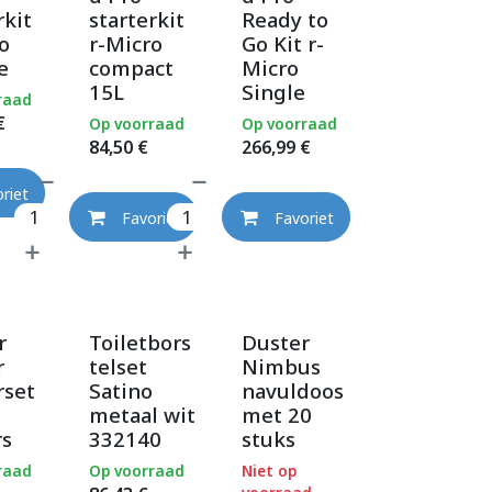
rkit
starterkit
Ready to
o
r-Micro
Go Kit r-
e
compact
Micro
15L
Single
raad
€
Op voorraad
Op voorraad
84,50
€
266,99
€
riet
Favoriet
Favoriet
r
Toiletbors
Duster
r
telset
Nimbus
rset
Satino
navuldoos
metaal wit
met 20
rs
332140
stuks
raad
Op voorraad
Niet op