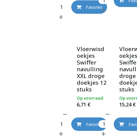
Favo
Favoriet
Vloerwisd
Vloer
oekjes
oekje
Swiffer
Swiffe
navulling
navull
XXL droge
droge
doekjes 12
doekj
stuks
stuks
Op voorraad
Op voor
6,71
€
15,24
€
Favoriet
Favo