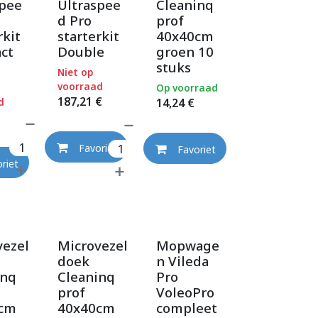
spee
Ultraspee
Cleaninq
d Pro
prof
rkit
starterkit
40x40cm
ct
Double
groen 10
stuks
Niet op
voorraad
Op voorraad
187,21
€
d
14,24
€
Favoriet
Favoriet
riet
vezel
Microvezel
Mopwage
doek
n Vileda
inq
Cleaninq
Pro
prof
VoleoPro
cm
40x40cm
compleet