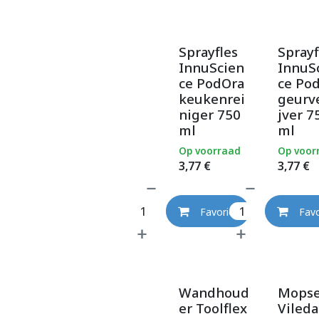
Sprayfles
Sprayf
InnuScien
InnuS
ce PodOra
ce Po
keukenrei
geurv
niger 750
jver 7
ml
ml
Op voorraad
Op voor
3,77
€
3,77
€
Favoriet
Favo
Wandhoud
Mopse
er Toolflex
Vileda