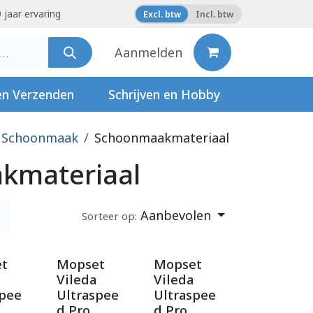
 jaar ervaring
Excl. btw
Incl. btw
Aanmelden
en Verzenden
Schrijven en Hobby
Schoonmaak
Schoonmaakmateriaal
kmateriaal
Aanbevolen
Sorteer op:
t
Mopset
Mopset
Vileda
Vileda
spee
Ultraspee
Ultraspee
d Pro
d Pro