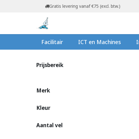
Overslaan naar inhoud
Gratis levering vanaf €75 (excl. btw.)
Startpagina
Shop
Ov
Facilitair
ICT en Machines
I
Prijsbereik
Merk
Kleur
Aantal vel