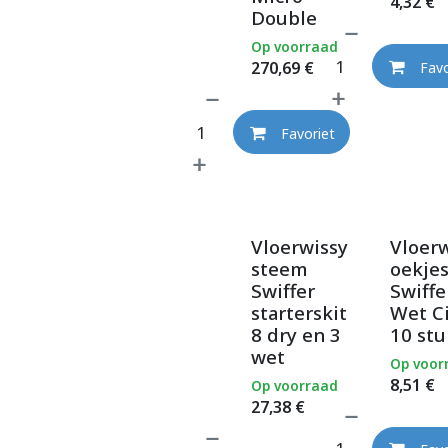
4,32
€
Double
Op voorraad
270,69
€
Favo
Favoriet
Vloerwissy
Vloer
steem
oekje
Swiffer
Swiffe
starterskit
Wet C
8 dry en 3
10 stu
wet
Op voor
8,51
€
Op voorraad
27,38
€