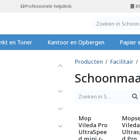
Professionele helpdesk
89
er ons
Contact
Stempels
nkt en Toner
Kantoor en Opbergen
Papier 
Producten
Facilitair
Schoonmaa
Mop
Mopse
Vileda Pro
Vileda
UltraSpee
Ultra
d mini r-
d Pro