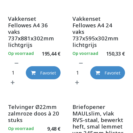
Vakkenset
Vakkenset
Fellowes A4 36
Fellowes A4 24
vaks
vaks
737x881x302mm
737x595x302mm
lichtgrijs
lichtgrijs
Op voorraad
195,44
€
Op voorraad
150,33
€
Favoriet
Favoriet
Telvinger Ø22mm
Briefopener
zalmroze doos à 20
MAULslim, vlak
stuks
RVS-staal, bewerkt
heft, smal lemmet
Op voorraad
9,48
€
van 245mm blister