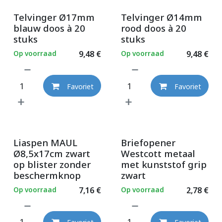
Telvinger Ø17mm
Telvinger Ø14mm
blauw doos à 20
rood doos à 20
stuks
stuks
Op voorraad
9,48
€
Op voorraad
9,48
€
Favoriet
Favoriet
Liaspen MAUL
Briefopener
Ø8,5x17cm zwart
Westcott metaal
op blister zonder
met kunststof grip
beschermknop
zwart
Op voorraad
7,16
€
Op voorraad
2,78
€