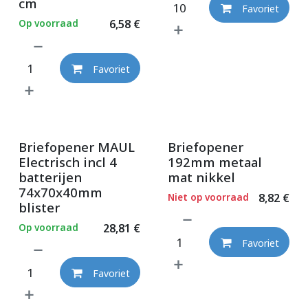
cm
Favoriet
Op voorraad
6,58
€
Favoriet
Briefopener MAUL
Briefopener
Electrisch incl 4
192mm metaal
batterijen
mat nikkel
74x70x40mm
Niet op voorraad
8,82
€
blister
Op voorraad
28,81
€
Favoriet
Favoriet