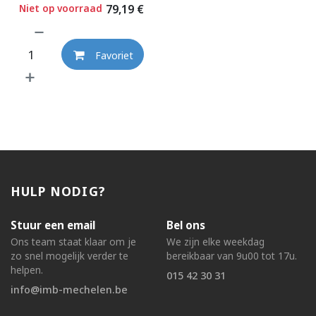
Niet op voorraad
79,19
€
Favoriet
HULP NODIG?
Stuur een email
Bel ons
Ons team staat klaar om je
We zijn elke weekdag
zo snel mogelijk verder te
bereikbaar van 9u00 tot 17u.
helpen.
015 42 30 31
info@imb-mechelen.be