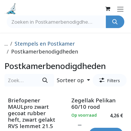
Overslaan naar inhoud
...
Stempels en Postkamer
Postkamerbenodigdheden
Postkamerbenodigdheden
Sorteer op
Filters
Briefopener
Zegellak Pelikan
MAULpro zwart
60/10 rood
gecoat rubber
Op voorraad
4,26
€
heft, zwart gelakt
RVS lemmet 21.5