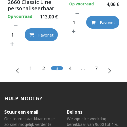
2660 Classic Line
Op voorraad
4,06
€
personaliseerbaar
Op voorraad
113,00
€
Favoriet
Favoriet
1
2
3
4
…
7
HULP NODIG?
Stuur een email
Bel ons
Ons team staat klaar om je
We zijn elke weekdag
zo snel mogelijk verder te
bereikbaar van 9u00 tot 17u.