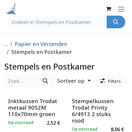
Overslaan naar inhoud
...
Papier en Verzenden
Stempels en Postkamer
Stempels en Postkamer
Sorteer op
Filters
Inktkussen Trodat
Stempelkussen
metaal 9052M
Trodat Printy
110x70mm groen
6/4913 2 stuks
rood
Op voorraad
2,52
€
Op voorraad
8,06
€