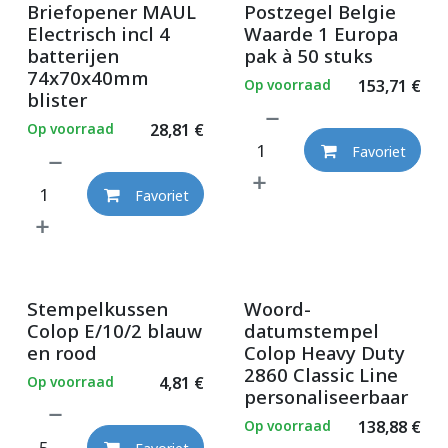
Briefopener MAUL
Postzegel Belgie
Electrisch incl 4
Waarde 1 Europa
batterijen
pak à 50 stuks
74x70x40mm
Op voorraad
153,71
€
blister
Op voorraad
28,81
€
Favoriet
Favoriet
Stempelkussen
Woord-
Colop E/10/2 blauw
datumstempel
en rood
Colop Heavy Duty
2860 Classic Line
Op voorraad
4,81
€
personaliseerbaar
Op voorraad
138,88
€