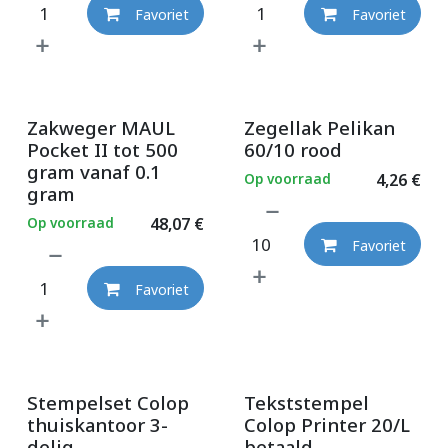
Favoriet
Favoriet
Zakweger MAUL
Zegellak Pelikan
Pocket II tot 500
60/10 rood
gram vanaf 0.1
Op voorraad
4,26
€
gram
Op voorraad
48,07
€
Favoriet
Favoriet
Stempelset Colop
Tekststempel
thuiskantoor 3-
Colop Printer 20/L
delig
betaald