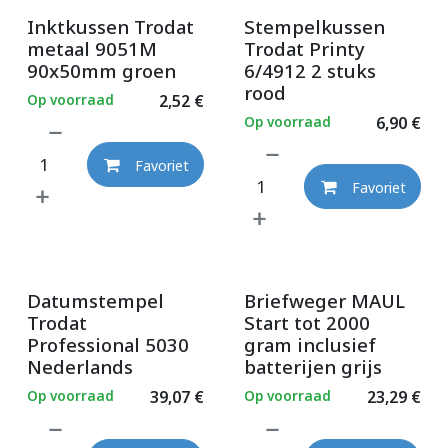
Inktkussen Trodat
Stempelkussen
metaal 9051M
Trodat Printy
90x50mm groen
6/4912 2 stuks
rood
Op voorraad
2,52
€
Op voorraad
6,90
€
Favoriet
Favoriet
Datumstempel
Briefweger MAUL
Trodat
Start tot 2000
Professional 5030
gram inclusief
Nederlands
batterijen grijs
Op voorraad
39,07
€
Op voorraad
23,29
€