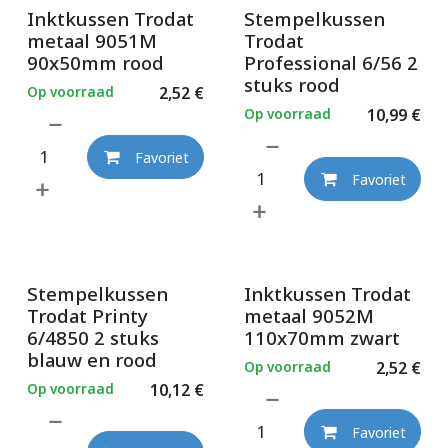
Inktkussen Trodat
Stempelkussen
metaal 9051M
Trodat
90x50mm rood
Professional 6/56 2
stuks rood
Op voorraad
2,52
€
Op voorraad
10,99
€
Favoriet
Favoriet
Stempelkussen
Inktkussen Trodat
Trodat Printy
metaal 9052M
6/4850 2 stuks
110x70mm zwart
blauw en rood
Op voorraad
2,52
€
Op voorraad
10,12
€
Favoriet