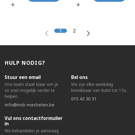
1
2
HULP NODIG?
Stuur een email
Bel ons
Ons team staat klaar om je
We zijn elke weekdag
zo snel mogelijk verder te
bereikbaar van 9u00 tot 17u.
helpen.
015 42 30 31
info@imb-mechelen.be
Vul ons contactformulier
in
We behandelen je aanvraag