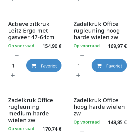
Actieve zitkruk
Zadelkruk Office
Leitz Ergo met
rugleuning hoog
gasveer 47-64cm
harde wielen zw
Op voorraad
154,90
€
Op voorraad
169,97
€
Favoriet
Favoriet
Zadelkruk Office
Zadelkruk Office
rugleuning
hoog harde wielen
medium harde
zw
wielen zw
Op voorraad
148,85
€
Op voorraad
170,74
€