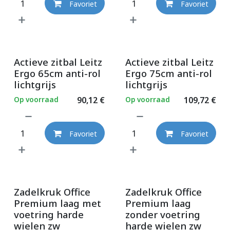
Favoriet
Favoriet
Actieve zitbal Leitz
Actieve zitbal Leitz
Ergo 65cm anti-rol
Ergo 75cm anti-rol
lichtgrijs
lichtgrijs
Op voorraad
90,12
€
Op voorraad
109,72
€
Favoriet
Favoriet
Zadelkruk Office
Zadelkruk Office
Premium laag met
Premium laag
voetring harde
zonder voetring
wielen zw
harde wielen zw