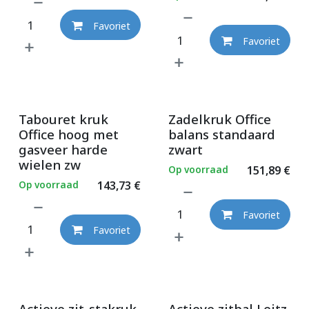
Favoriet
Favoriet
Tabouret kruk
Zadelkruk Office
Office hoog met
balans standaard
gasveer harde
zwart
wielen zw
Op voorraad
151,89
€
Op voorraad
143,73
€
Favoriet
Favoriet
Actieve zit-stakruk
Actieve zitbal Leitz