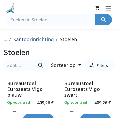
Overslaan naar inhoud
...
Kantoorinrichting
Stoelen
Stoelen
Sorteer op
Filters
Bureaustoel
Bureaustoel
Euroseats Vigo
Euroseats Vigo
blauw
zwart
Op voorraad
409,26
€
Op voorraad
409,26
€