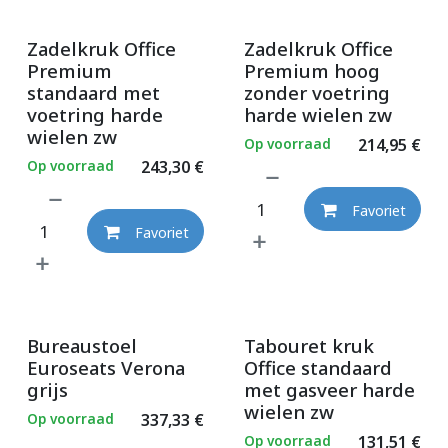
Zadelkruk Office
Zadelkruk Office
Premium
Premium hoog
standaard met
zonder voetring
voetring harde
harde wielen zw
wielen zw
Op voorraad
214,95
€
Op voorraad
243,30
€
Favoriet
Favoriet
Bureaustoel
Tabouret kruk
Euroseats Verona
Office standaard
grijs
met gasveer harde
wielen zw
Op voorraad
337,33
€
Op voorraad
131,51
€