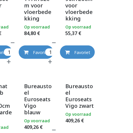
r
m voor
voor
vloerbede
vloerbede
kking
kking
raad
Op voorraad
Op voorraad
€
84,80
€
55,37
€
riet
Favoriet
Favoriet
mat
Bureausto
Bureausto
ab
el
el
Euroseats
Euroseats
0cm
Vigo
Vigo zwart
harde
blauw
Op voorraad
409,26
€
Op voorraad
409,26
€
raad