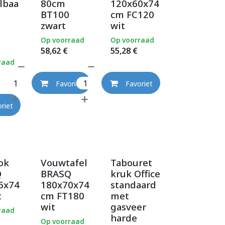
lbaa
80cm
120x60x74
BT100
cm FC120
m
zwart
wit
Op voorraad
Op voorraad
58,62
€
55,28
€
raad
Favoriet
Favoriet
riet
ok
Vouwtafel
Tabouret
Q
BRASQ
kruk Office
6x74
180x70x74
standaard
t
cm FT180
met
wit
gasveer
raad
harde
Op voorraad