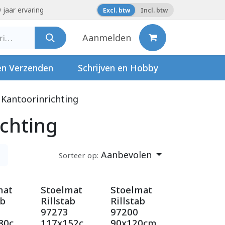
 jaar ervaring
Excl. btw
Incl. btw
Aanmelden
en Verzenden
Schrijven en Hobby
Kantoorinrichting
ichting
Aanbevolen
Sorteer op:
mat
Stoelmat
Stoelmat
ab
Rillstab
Rillstab
97273
97200
80c
117x152c
90x120cm