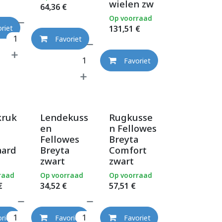
wielen zw
64,36
€
Op voorraad
131,51
€
riet
Favoriet
Favoriet
kruk
Lendekuss
Rugkusse
en
n Fellowes
s
Fellowes
Breyta
aard
Breyta
Comfort
zwart
zwart
raad
Op voorraad
Op voorraad
€
34,52
€
57,51
€
riet
Favoriet
Favoriet