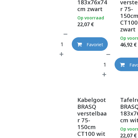
183x76x74
verste
cm zwart
r 75-
150c
Op voorraad
CT100
22,07
€
zwart
Op voor
46,92
€
Favoriet
Favo
Kabelgoot
Tafelr
BRASQ
BRAS
verstelbaa
183x7
r 75-
cm wi
150cm
Op voor
CT100 wit
22,07
€