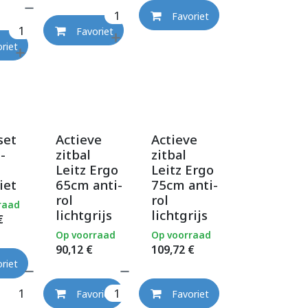
Favoriet
Favoriet
riet
set
Actieve
Actieve
-
zitbal
zitbal
Leitz Ergo
Leitz Ergo
iet
65cm anti-
75cm anti-
rol
rol
raad
lichtgrijs
lichtgrijs
€
Op voorraad
Op voorraad
90,12
€
109,72
€
riet
Favoriet
Favoriet