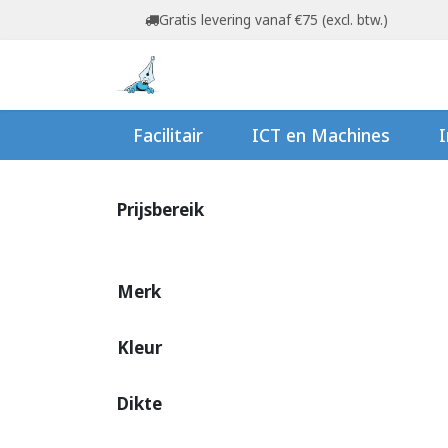
Overslaan naar inhoud
Gratis levering vanaf €75 (excl. btw.)
Startpagina
Shop
Ov
Facilitair
ICT en Machines
I
Prijsbereik
Merk
Kleur
Dikte