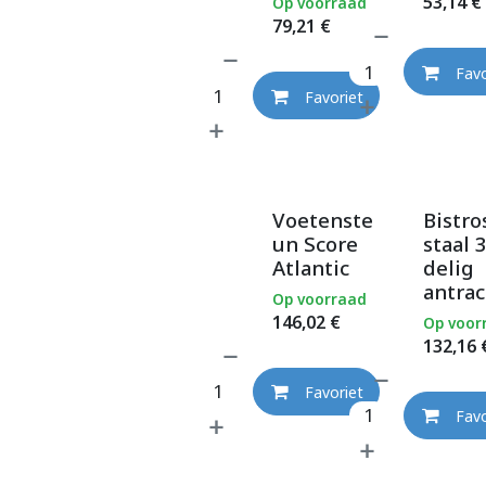
53,14
€
Op voorraad
79,21
€
Favo
Favoriet
Voetenste
Bistro
un Score
staal 3
Atlantic
delig
antrac
Op voorraad
146,02
€
Op voor
132,16
Favoriet
Favo