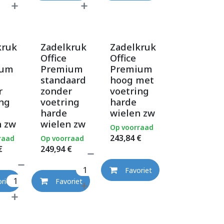
kruk
Zadelkruk
Zadelkruk
Office
Office
ium
Premium
Premium
standaard
hoog met
r
zonder
voetring
ing
voetring
harde
harde
wielen zw
n zw
wielen zw
Op voorraad
243,84
€
raad
Op voorraad
€
249,94
€
Favoriet
riet
Favoriet