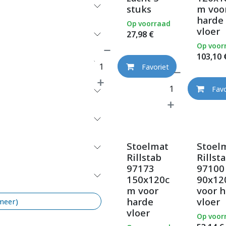
stuks
m voo
harde
Op voorraad
vloer
27,98
€
Op voor
103,10
Favoriet
Favo
Stoelmat
Stoel
Rillstab
Rillst
97173
97100
150x120c
90x12
m voor
voor 
harde
vloer
 meer)
vloer
Op voor