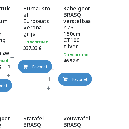
kruk
Bureausto
Kabelgoot
el
BRASQ
ium
Euroseats
verstelbaa
Verona
r 75-
r
grijs
150cm
ing
CT100
Op voorraad
zilver
337,33
€
n zw
Op voorraad
46,92
€
raad
€
Favoriet
Favoriet
riet
goot
Statafel
Vouwtafel
Q
BRASQ
BRASQ