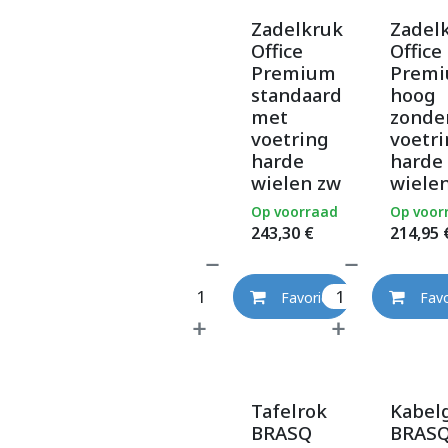
Zadelkruk
Zadel
Office
Office
Premium
Prem
standaard
hoog
met
zonde
voetring
voetr
harde
harde
wielen zw
wiele
Op voorraad
Op voor
243,30
€
214,95
Favoriet
Favo
Tafelrok
Kabel
BRASQ
BRAS