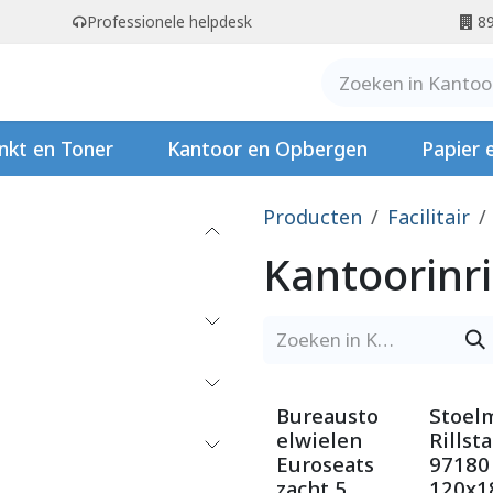
Professionele helpdesk
89
er ons
Contact
Stempels
nkt en Toner
Kantoor en Opbergen
Papier 
Producten
Facilitair
Kantoorinr
Bureausto
Stoel
elwielen
Rillst
Euroseats
97180
zacht 5
120x1