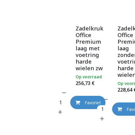
Zadelkruk
Zadel
Office
Office
Premium
Prem
laag met
laag
voetring
zonde
harde
voetr
wielen zw
harde
wiele
Op voorraad
256,73
€
Op voor
228,64
Favoriet
Favo