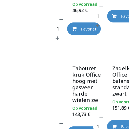
Op voorraad
46,92
€
Favo
Favoriet
Tabouret
Zadel
kruk Office
Office
hoog met
balan
gasveer
stand
harde
zwart
wielen zw
Op voor
151,89
Op voorraad
143,73
€
Favo