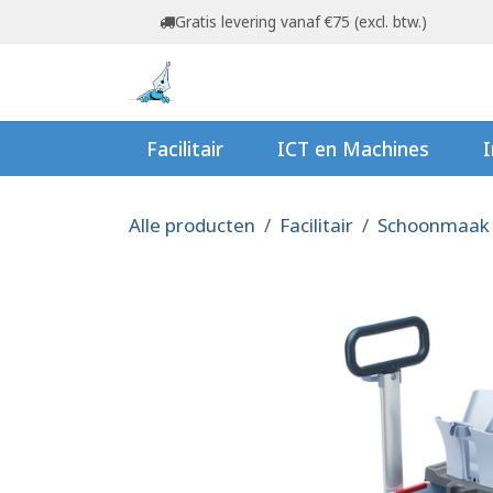
Overslaan naar inhoud
Gratis levering vanaf €75 (excl. btw.)
Startpagina
Shop
Ov
Facilitair
ICT en Machines
I
Alle producten
Facilitair
Schoonmaak