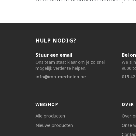
HULP NODIG?
Stuur een email
Bel on
Ons team staat klaar om je zo snel
We zij
mogelijk verder te helpen.
9u00 to
info@imb-mechelen.be
015 42
WEBSHOP
OVER 
Alle producten
Over o
Nieuwe producten
Onze w
Contac