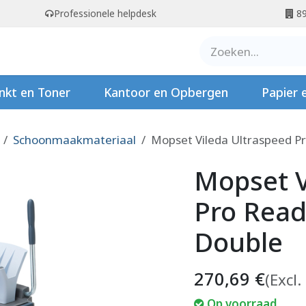
Professionele helpdesk
89
er ons
Contact
Stempels
nkt en Toner
Kantoor en Opbergen
Papier 
Schoonmaakmateriaal
Mopset Vileda Ultraspeed Pr
Mopset V
Pro Ready
Double
270,69
€
(Excl.
Op voorraad