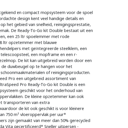
uitgekiend en compact mopsysteem voor de spoel
dachte design kent veel handige details en
p het gebied van snelheid, reinigingsprestatie,
sgemak. De Ready-To-Go kit Double bestaat uit een
len, een 25 ltr spoelemmer met rode
n 8 ltr opzetemmer met blauwe
n hendelpers met geïntegreerde steelklem, een
 telescoopsteel, een mopframe en een r-
zelmop. De kit kan uitgebreid worden door een
n de duwbeugel op te hangen voor het
 schoonmaakmaterialen of reinigingsproducten.
eed Pro een uitgebreid assortiment van
traSpeed Pro Ready-To-Go kit Double is een
opsysteem geschikt voor het onderhoud van
oppervlakken. De kleine opzetemmer kan ook
t transporteren van extra
ardoor de kit ook geschikt is voor kleinere
dan 750 m² vloeroppervlak per uur*
mmers zijn gemaakt van meer dan 50% gerecycled
da Vita gecertificeerd* Sneller uitpersen -