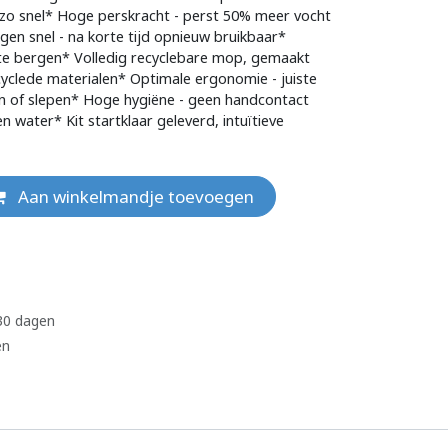
zo snel* Hoge perskracht - perst 50% meer vocht
en snel - na korte tijd opnieuw bruikbaar*
te bergen* Volledig recyclebare mop, gemaakt
clede materialen* Optimale ergonomie - juiste
n of slepen* Hoge hygiëne - geen handcontact
water* Kit startklaar geleverd, intuïtieve
Aan winkelmandje toevoegen
 30 dagen
en