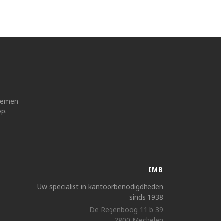
 nemen
op.
IMB
Uw specialist in kantoorbenodigdheden
sinds 1938
De Regenboog 11 b 39
2800 Mechelen