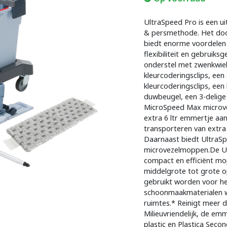
UltraSpeed Pro is een 
& persmethode. Het door
biedt enorme voordelen o
flexibiliteit en gebruik
onderstel met zwenkwie
kleurcoderingsclips, ee
kleurcoderingsclips, ee
duwbeugel, een 3-delige
MicroSpeed Max microve
extra 6 ltr emmertje aa
transporteren van extra
Daarnaast biedt UltraSp
microvezelmoppen.De Ul
compact en efficiënt m
middelgrote tot grote 
gebruikt worden voor he
schoonmaakmaterialen wa
ruimtes.* Reinigt meer 
Milieuvriendelijk, de e
plastic en Plastica Secon