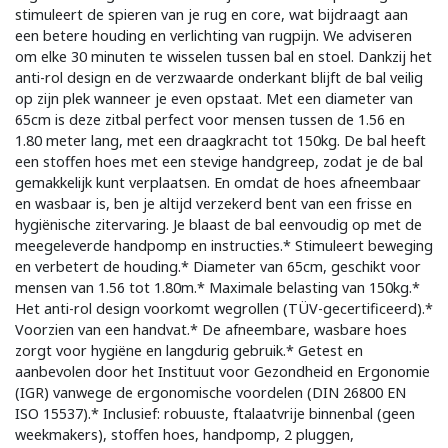
stimuleert de spieren van je rug en core, wat bijdraagt aan
een betere houding en verlichting van rugpijn. We adviseren
om elke 30 minuten te wisselen tussen bal en stoel. Dankzij het
anti-rol design en de verzwaarde onderkant blijft de bal veilig
op zijn plek wanneer je even opstaat. Met een diameter van
65cm is deze zitbal perfect voor mensen tussen de 1.56 en
1.80 meter lang, met een draagkracht tot 150kg. De bal heeft
een stoffen hoes met een stevige handgreep, zodat je de bal
gemakkelijk kunt verplaatsen. En omdat de hoes afneembaar
en wasbaar is, ben je altijd verzekerd bent van een frisse en
hygiënische zitervaring. Je blaast de bal eenvoudig op met de
meegeleverde handpomp en instructies.* Stimuleert beweging
en verbetert de houding.* Diameter van 65cm, geschikt voor
mensen van 1.56 tot 1.80m.* Maximale belasting van 150kg.*
Het anti-rol design voorkomt wegrollen (TÜV-gecertificeerd).*
Voorzien van een handvat.* De afneembare, wasbare hoes
zorgt voor hygiëne en langdurig gebruik.* Getest en
aanbevolen door het Instituut voor Gezondheid en Ergonomie
(IGR) vanwege de ergonomische voordelen (DIN 26800 EN
ISO 15537).* Inclusief: robuuste, ftalaatvrije binnenbal (geen
weekmakers), stoffen hoes, handpomp, 2 pluggen,