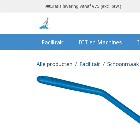
Overslaan naar inhoud
Gratis levering vanaf €75 (excl. btw.)
Startpagina
Shop
Ov
Facilitair
ICT en Machines
I
Alle producten
Facilitair
Schoonmaak