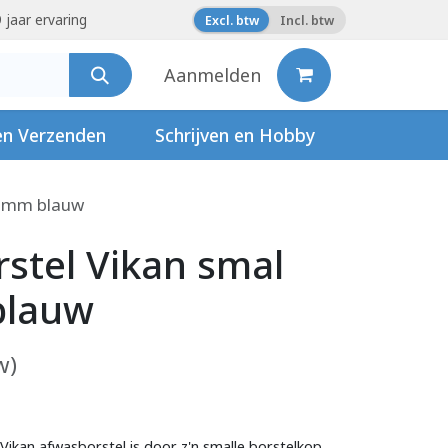
 jaar ervaring
Excl. btw
Incl. btw
Aanmelden
en Verzenden
Schrijven en Hobby
90mm blauw
stel Vikan smal
blauw
w)
Vikan afwasborstel is door z'n smalle borstelkop