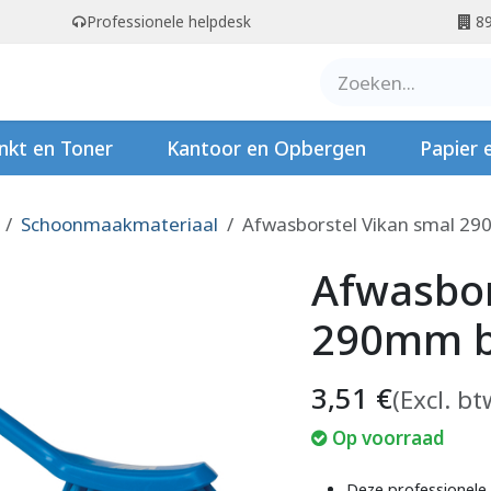
Professionele helpdesk
89
er ons
Contact
Stempels
nkt en Toner
Kantoor en Opbergen
Papier 
Schoonmaakmateriaal
Afwasborstel Vikan smal 2
Afwasbor
290mm 
3,51
€
(Excl. bt
Op voorraad
Deze professionele 