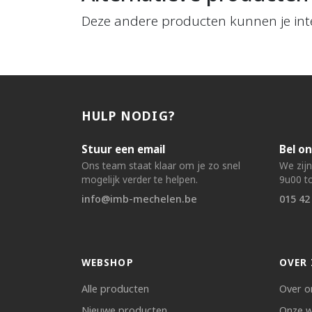
Deze andere producten kunnen je int
HULP NODIG?
Stuur een email
Bel on
Ons team staat klaar om je zo snel
We zij
mogelijk verder te helpen.
9u00 to
info@imb-mechelen.be
015 42
WEBSHOP
OVER 
Alle producten
Over o
Nieuwe producten
Onze w