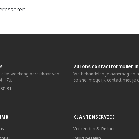
eresseren
s
Vul ons contactformulier in
n elke weekdag bereikbaar van
We behandelen je aanvraag en
t 17u.
zo snel mogelijk contact met je 
 30 31
IMB
KLANTENSERVICE
ns
Verzenden & Retour
inkel
Veilig betalen