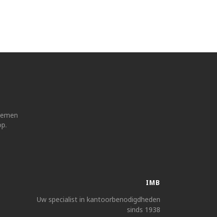
 nemen
op.
IMB
Uw specialist in kantoorbenodigdheden
sinds 1938