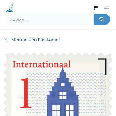
Overslaan naar inhoud
Stempels en Postkamer