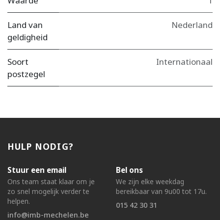
Waarde
1
Land van
Nederland
geldigheid
Soort
Internationaal
postzegel
HULP NODIG?
Stuur een email
Bel ons
Ons team staat klaar om je
We zijn elke weekdag
zo snel mogelijk verder te
bereikbaar van 9u00 tot 17u.
helpen.
015 42 30 31
info@imb-mechelen.be