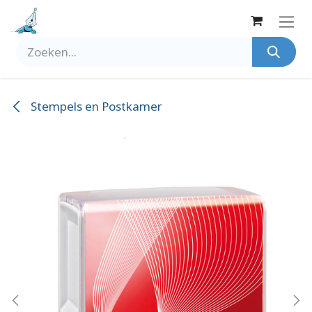
Overslaan naar inhoud
Stempels en Postkamer