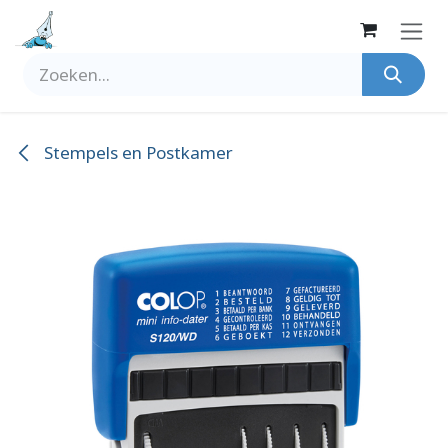
Overslaan naar inhoud
Stempels en Postkamer