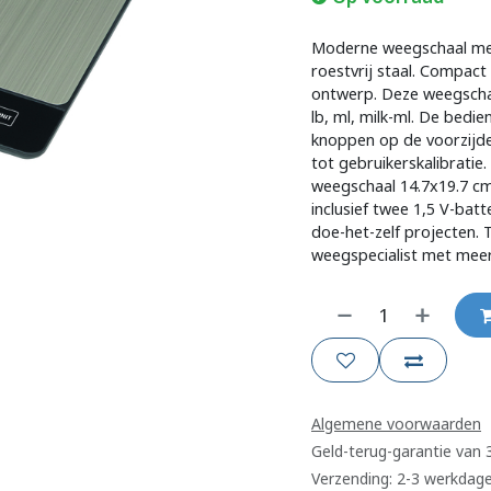
Moderne weegschaal met
roestvrij staal. Compact
ontwerp. Deze weegschaal 
lb, ml, milk-ml. De bed
knoppen op de voorzijde 
tot gebruikerskalibrati
weegschaal 14.7x19.7 cm
inclusief twee 1,5 V-bat
doe-het-zelf projecten.
weegspecialist met meer
Algemene voorwaarden
Geld-terug-garantie van
Verzending: 2-3 werkdag