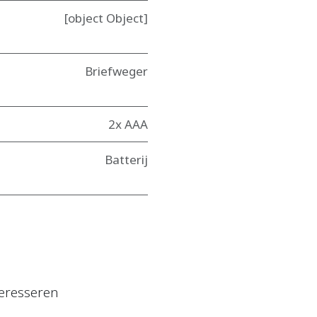
[object Object]
Briefweger
2x AAA
Batterij
eresseren