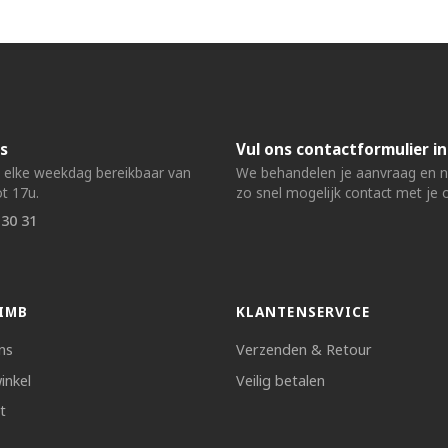
s
Vul ons contactformulier in
n elke weekdag bereikbaar van
We behandelen je aanvraag en
t 17u.
zo snel mogelijk contact met je 
 30 31
IMB
KLANTENSERVICE
ns
Verzenden & Retour
inkel
Veilig betalen
t