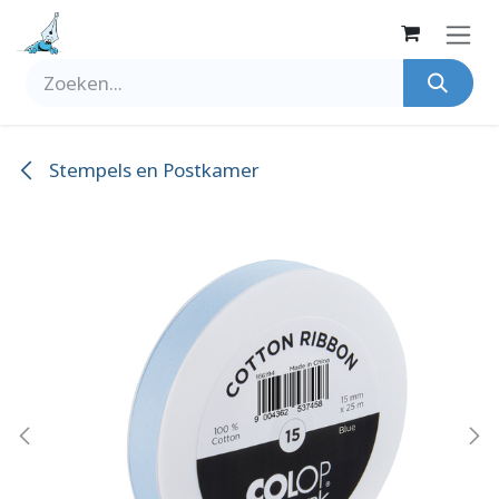
Overslaan naar inhoud
Stempels en Postkamer