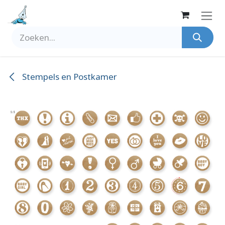
Overslaan naar inhoud
Stempels en Postkamer