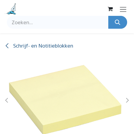
Overslaan naar inhoud
Schrijf- en Notitieblokken