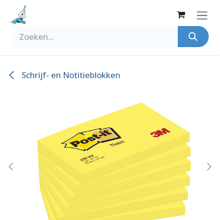
Overslaan naar inhoud
Schrijf- en Notitieblokken