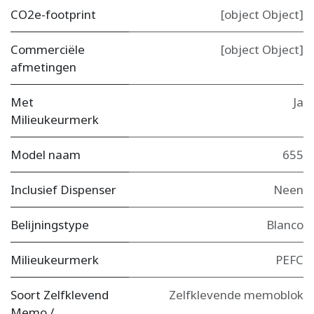
CO2e-footprint
[object Object]
Commerciële
[object Object]
afmetingen
Met
Ja
Milieukeurmerk
Model naam
655
Inclusief Dispenser
Neen
Belijningstype
Blanco
Milieukeurmerk
PEFC
Soort Zelfklevend
Zelfklevende memoblok
Memo /