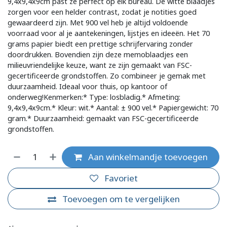
9,4x9,4x9cm past ze perfect op elk bureau. De witte blaadjes
zorgen voor een helder contrast, zodat je notities goed
gewaardeerd zijn. Met 900 vel heb je altijd voldoende
voorraad voor al je aantekeningen, lijstjes en ideeën. Het 70
grams papier biedt een prettige schrijfervaring zonder
doordrukken. Bovendien zijn deze memoblaadjes een
milieuvriendelijke keuze, want ze zijn gemaakt van FSC-
gecertificeerde grondstoffen. Zo combineer je gemak met
duurzaamheid. Ideaal voor thuis, op kantoor of
onderweg!Kenmerken:* Type: losbladig.* Afmeting:
9,4x9,4x9cm.* Kleur: wit.* Aantal: ± 900 vel.* Papiergewicht: 70
gram.* Duurzaamheid: gemaakt van FSC-gecertificeerde
grondstoffen.
Aan winkelmandje toevoegen
Favoriet
Toevoegen om te vergelijken