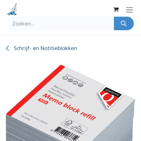
Overslaan naar inhoud
Schrijf- en Notitieblokken