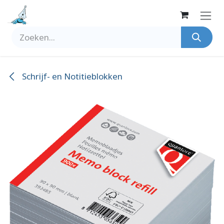
Overslaan naar inhoud
Schrijf- en Notitieblokken