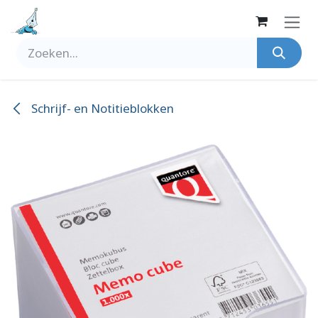
Overslaan naar inhoud
Schrijf- en Notitieblokken