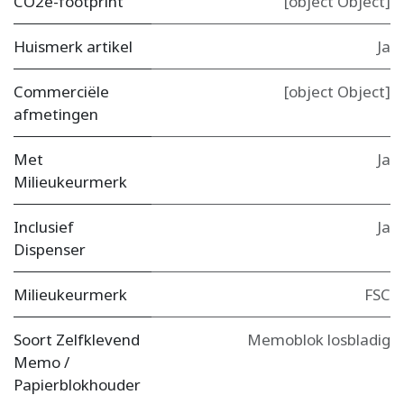
CO2e-footprint
[object Object]
Huismerk artikel
Ja
Commerciële
[object Object]
afmetingen
Met
Ja
Milieukeurmerk
Inclusief
Ja
Dispenser
Milieukeurmerk
FSC
Soort Zelfklevend
Memoblok losbladig
Memo /
Papierblokhouder