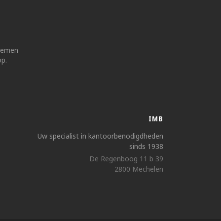
 nemen
op.
IMB
Uw specialist in kantoorbenodigdheden
sinds 1938
De Regenboog 11 b 39
2800 Mechelen