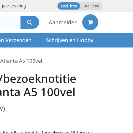
 jaar ervaring
Excl. btw
Incl. btw
Aanmelden
en Verzenden
Schrijven en Hobby
 Atlanta A5 100vel
/bezoeknotitie
anta A5 100vel
w)
lefoon/Bezoeknotitie formulieren in A5-formaat