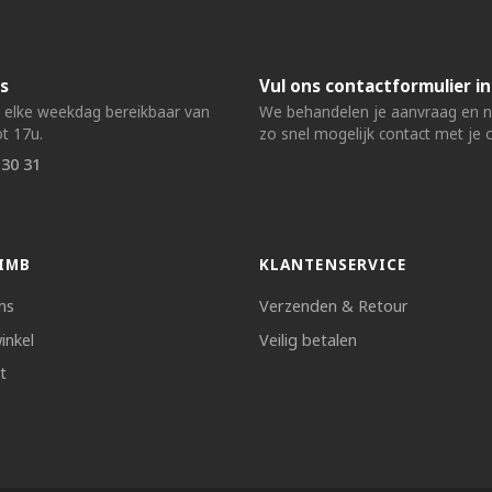
s
Vul ons contactformulier in
n elke weekdag bereikbaar van
We behandelen je aanvraag en
t 17u.
zo snel mogelijk contact met je 
 30 31
IMB
KLANTENSERVICE
ns
Verzenden & Retour
inkel
Veilig betalen
t