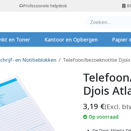
Professionele helpdesk
89
er ons
Contact
Stempels
nkt en Toner
Kantoor en Opbergen
Papier 
chrijf- en Notitieblokken
Telefoon/bezoeknotitie Djois
Telefoon
Djois Atl
3,19
€
(Excl. bt
Op voorraad
De Djois Atlanta Te