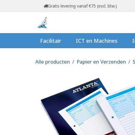
Overslaan naar inhoud
Gratis levering vanaf €75 (excl. btw.)
Startpagina
Shop
Ov
Facilitair
ICT en Machines
I
Alle producten
Papier en Verzenden
S