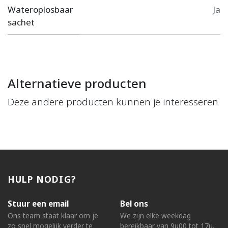
Wateroplosbaar
Ja
sachet
Alternatieve producten
Deze andere producten kunnen je interesseren
HULP NODIG?
Stuur een email
Bel ons
Ons team staat klaar om je
We zijn elke weekdag
zo snel mogelijk verder te
bereikbaar van 9u00 tot 17u.