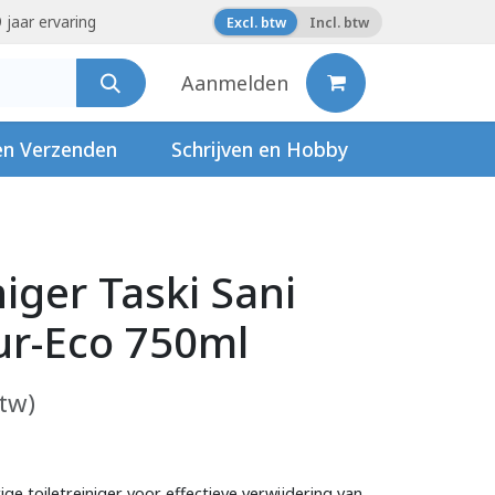
 jaar ervaring
Excl. btw
Incl. btw
Aanmelden
en Verzenden
Schrijven en Hobby
niger Taski Sani
ur-Eco 750ml
btw)
ige toiletreiniger voor effectieve verwijdering van