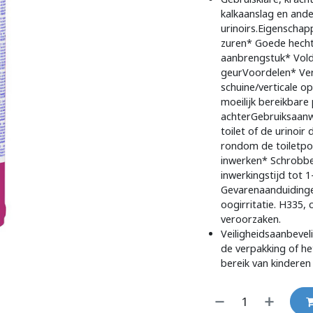
kalkaanslag en ande
urinoirs.Eigenschap
zuren* Goede hecht
aanbrengstuk* Voldo
geurVoordelen* Ver
schuine/verticale o
moeilijk bereikbare
achterGebruiksaanw
toilet of de urinoi
rondom de toiletpo
inwerken* Schrobbe
inwerkingstijd tot 
Gevarenaanduidingen
oogirritatie. H335, 
veroorzaken.
Veiligheidsaanbevel
de verpakking of he
bereik van kinderen