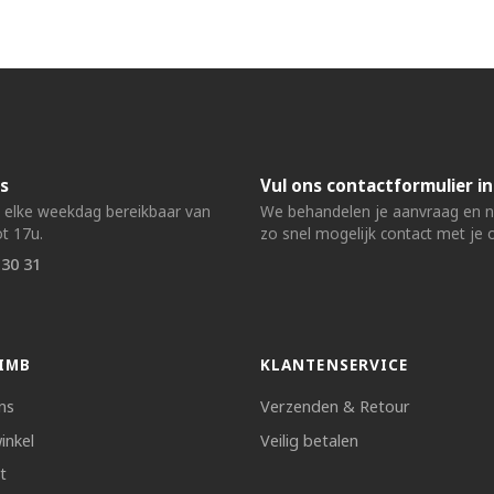
s
Vul ons contactformulier in
n elke weekdag bereikbaar van
We behandelen je aanvraag en
t 17u.
zo snel mogelijk contact met je 
 30 31
IMB
KLANTENSERVICE
ns
Verzenden & Retour
inkel
Veilig betalen
t