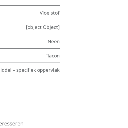
Vloeistof
[object Object]
Neen
Flacon
del – specifiek oppervlak
eresseren