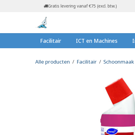
Overslaan naar inhoud
Gratis levering vanaf €75 (excl. btw.)
Startpagina
Shop
Ov
Facilitair
ICT en Machines
I
Alle producten
Facilitair
Schoonmaak