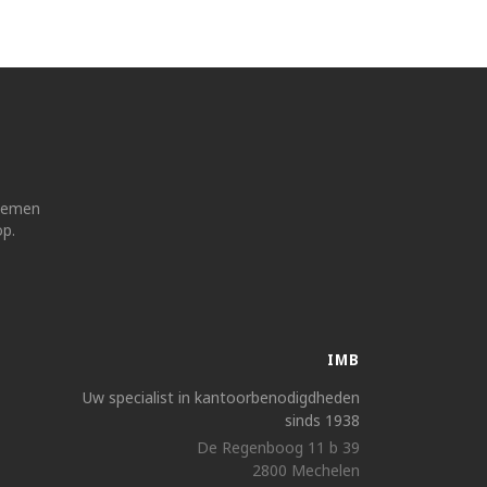
 nemen
op.
IMB
Uw specialist in kantoorbenodigdheden
sinds 1938
De Regenboog 11 b 39
2800 Mechelen