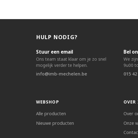
HULP NODIG?
Stuur een email
Bel on
Ons team staat klaar om je zo snel
We zij
mogelijk verder te helpen.
9u00 to
info@imb-mechelen.be
015 42
WEBSHOP
OVER 
Alle producten
Over o
Nieuwe producten
Onze w
Contac