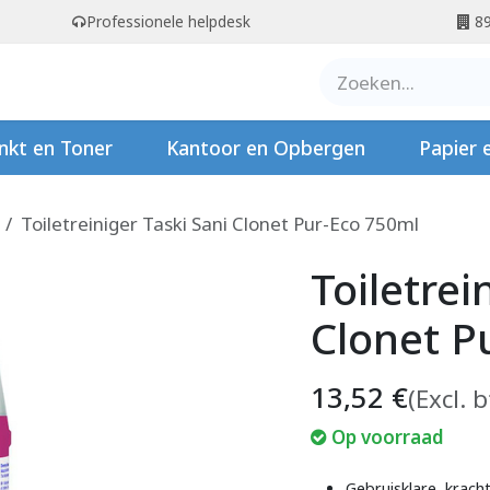
Professionele helpdesk
89
er ons
Contact
Stempels
nkt en Toner
Kantoor en Opbergen
Papier 
Toiletreiniger Taski Sani Clonet Pur-Eco 750ml
Toiletrei
Clonet P
13,52
€
(Excl. 
Op voorraad
Gebruisklare, kracht