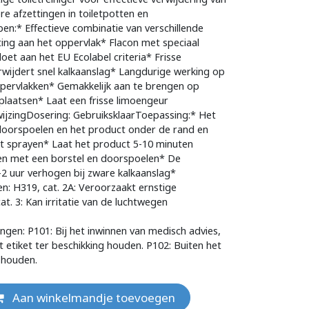
re afzettingen in toiletpotten en
pen:* Effectieve combinatie van verschillende
ing aan het oppervlak* Flacon met speciaal
et aan het EU Ecolabel criteria* Frisse
wijdert snel kalkaanslag* Langdurige werking op
ppervlakken* Gemakkelijk aan te brengen op
 plaatsen* Laat een frisse limoengeur
ijzingDosering: GebruiksklaarToepassing:* Het
r doorspoelen en het product onder de rand en
t sprayen* Laat het product 5-10 minuten
n met een borstel en doorspoelen* De
1-2 uur verhogen bij zware kalkaanslag*
: H319, cat. 2A: Veroorzaakt ernstige
cat. 3: Kan irritatie van de luchtwegen
ingen: P101: Bij het inwinnen van medisch advies,
t etiket ter beschikking houden. P102: Buiten het
 houden.
Aan winkelmandje toevoegen