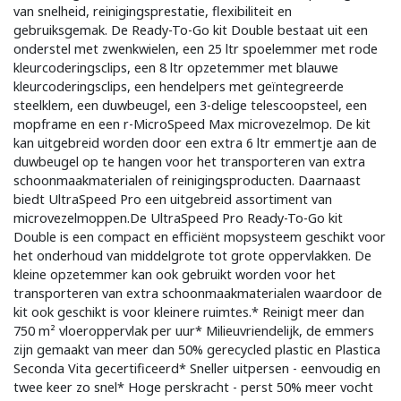
van snelheid, reinigingsprestatie, flexibiliteit en
gebruiksgemak. De Ready-To-Go kit Double bestaat uit een
onderstel met zwenkwielen, een 25 ltr spoelemmer met rode
kleurcoderingsclips, een 8 ltr opzetemmer met blauwe
kleurcoderingsclips, een hendelpers met geïntegreerde
steelklem, een duwbeugel, een 3-delige telescoopsteel, een
mopframe en een r-MicroSpeed Max microvezelmop. De kit
kan uitgebreid worden door een extra 6 ltr emmertje aan de
duwbeugel op te hangen voor het transporteren van extra
schoonmaakmaterialen of reinigingsproducten. Daarnaast
biedt UltraSpeed Pro een uitgebreid assortiment van
microvezelmoppen.De UltraSpeed Pro Ready-To-Go kit
Double is een compact en efficiënt mopsysteem geschikt voor
het onderhoud van middelgrote tot grote oppervlakken. De
kleine opzetemmer kan ook gebruikt worden voor het
transporteren van extra schoonmaakmaterialen waardoor de
kit ook geschikt is voor kleinere ruimtes.* Reinigt meer dan
750 m² vloeroppervlak per uur* Milieuvriendelijk, de emmers
zijn gemaakt van meer dan 50% gerecycled plastic en Plastica
Seconda Vita gecertificeerd* Sneller uitpersen - eenvoudig en
twee keer zo snel* Hoge perskracht - perst 50% meer vocht