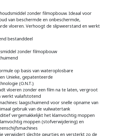
rhoudsmiddel zonder filmopbouw. Ideaal voor
rhoud van beschermde en onbeschermde,
rde vloeren. Verhoogt de slipweerstand en werkt
end bestanddeel
dsmiddel zonder filmopbouw
schuimend
ormule op basis van wateroplosbare
nten Unieke, gepatenteerde
hnologie (O.N.T.)
dt vloeren zonder een film na te laten, vergroot
 werkt vuilafstotend
machines: laagschuimend voor snelle opname van
imaal gebruik van de vuilwatertank
itief vergemakkelijkt het klamvochtig moppen
klamvochtig moppen (stofverwijdering) en
eenschijfsmachines
ie verwijdert slechte geurtjes en versterkt zo de