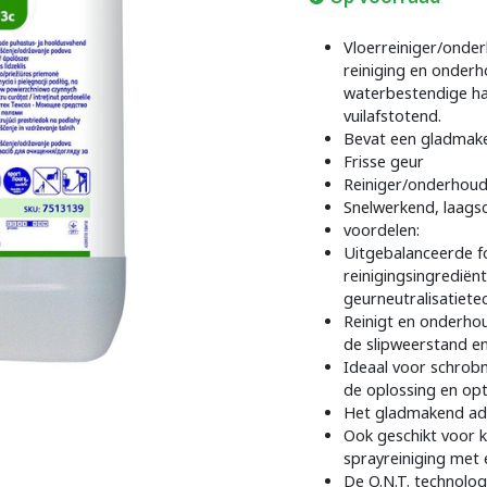
Vloerreiniger/onde
reiniging en onde
waterbestendige ha
vuilafstotend.
Bevat een gladmak
Frisse geur
Reiniger/onderhou
Snelwerkend, laag
voordelen:
Uitgebalanceerde f
reinigingsingredië
geurneutralisatietec
Reinigt en onderhou
de slipweerstand en
Ideaal voor schrob
de oplossing en opt
Het gladmakend add
Ook geschikt voor 
sprayreiniging met 
De O.N.T. technolog