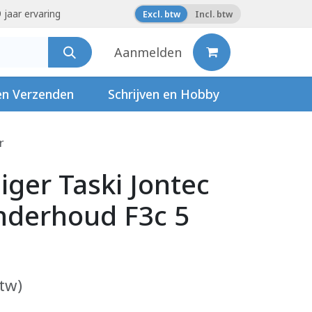
 jaar ervaring
Excl. btw
Incl. btw
Aanmelden
en Verzenden
Schrijven en Hobby
r
iger Taski Jontec
nderhoud F3c 5
btw)