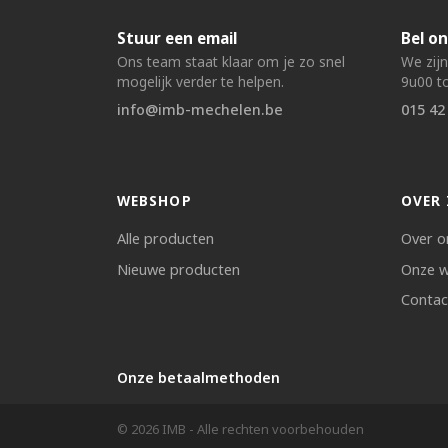
Stuur een email
Bel on
Ons team staat klaar om je zo snel
We zij
mogelijk verder te helpen.
9u00 to
info@imb-mechelen.be
015 42
WEBSHOP
OVER 
Alle producten
Over o
Nieuwe producten
Onze w
Contac
Onze betaalmethoden
© 2026 IMB - Alle rechten voorbehouden