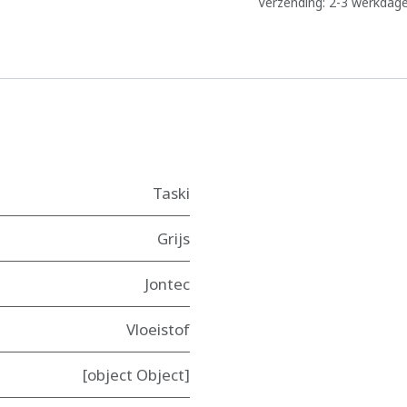
Verzending: 2-3 werkdag
Taski
Grijs
Jontec
Vloeistof
[object Object]