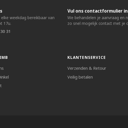
s
Vul ons contactformulier in
n elke weekdag bereikbaar van
We behandelen je aanvraag en
t 17u.
zo snel mogelijk contact met je 
 30 31
IMB
KLANTENSERVICE
ns
Verzenden & Retour
inkel
Veilig betalen
t