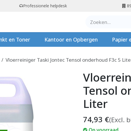
Professionele helpdesk
89
er ons
Contact
Stempels
nkt en Toner
Kantoor en Opbergen
Papier 
Vloerreiniger Taski Jontec Tensol onderhoud F3c 5 Lite
Vloerrein
Tensol o
Liter
74,93
€
(Excl. 
Op voorraad