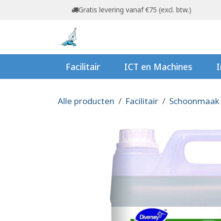
Overslaan naar inhoud
Gratis levering vanaf €75 (excl. btw.)
Startpagina
Shop
Ov
Facilitair
ICT en Machines
I
Alle producten
Facilitair
Schoonmaak