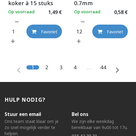
koker à 15 stuks
0.7mm
Op voorraad
1,49
€
Op voorraad
0,58
€
Favoriet
Favoriet
1
2
3
4
…
44
HULP NODIG?
Stuur een email
Bel ons
Ons team staat klaar om je
We zijn elke weekdag
zo snel mogelijk verder te
bereikbaar van 9u00 tot 17u.
helpen.
015 42 30 31