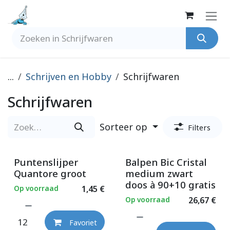
Overslaan naar inhoud
...
Schrijven en Hobby
Schrijfwaren
Schrijfwaren
Sorteer op
Filters
Puntenslijper
Balpen Bic Cristal
Quantore groot
medium zwart
doos à 90+10 gratis
Op voorraad
1,45
€
Op voorraad
26,67
€
Favoriet