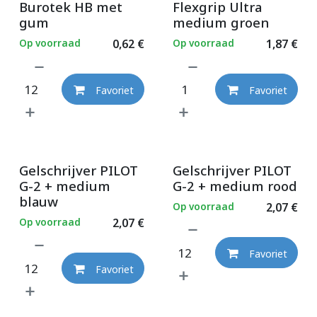
Burotek HB met
Flexgrip Ultra
gum
medium groen
Op voorraad
0,62
€
Op voorraad
1,87
€
Favoriet
Favoriet
Gelschrijver PILOT
Gelschrijver PILOT
G-2 + medium
G-2 + medium rood
blauw
Op voorraad
2,07
€
Op voorraad
2,07
€
Favoriet
Favoriet