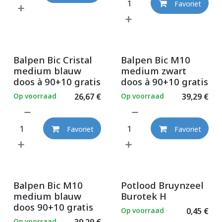
Favoriet
Balpen Bic Cristal
Balpen Bic M10
medium blauw
medium zwart
doos à 90+10 gratis
doos à 90+10 gratis
Op voorraad
26,67
€
Op voorraad
39,29
€
Favoriet
Favoriet
Balpen Bic M10
Potlood Bruynzeel
medium blauw
Burotek H
doos 90+10 gratis
Op voorraad
0,45
€
Op voorraad
39,29
€