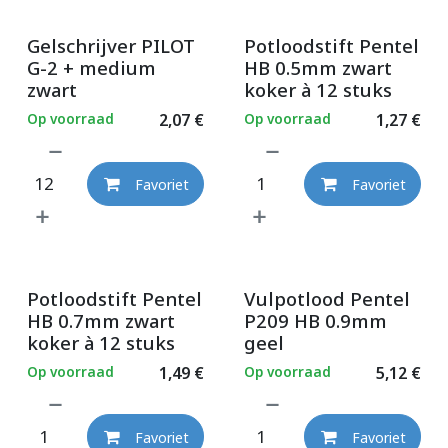
Gelschrijver PILOT
Potloodstift Pentel
G-2 + medium
HB 0.5mm zwart
zwart
koker à 12 stuks
Op voorraad
2,07
€
Op voorraad
1,27
€
Favoriet
Favoriet
Potloodstift Pentel
Vulpotlood Pentel
HB 0.7mm zwart
P209 HB 0.9mm
koker à 12 stuks
geel
Op voorraad
1,49
€
Op voorraad
5,12
€
Favoriet
Favoriet