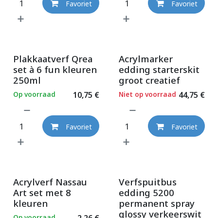
Favoriet
Favoriet
Plakkaatverf Qrea
Acrylmarker
set à 6 fun kleuren
edding starterskit
250ml
groot creatief
Op voorraad
10,75
€
Niet op voorraad
44,75
€
Favoriet
Favoriet
Acrylverf Nassau
Verfspuitbus
Art set met 8
edding 5200
kleuren
permanent spray
glossy verkeerswit
Op voorraad
2,26
€