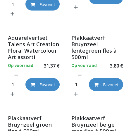
Favoriet
Aquarelverfset
Plakkaatverf
Talens Art Creation
Bruynzeel
Floral Watercolour
lentegroen fles à
Art assorti
500ml
Op voorraad
31,37
€
Op voorraad
3,80
€
Favoriet
Favoriet
Plakkaatverf
Plakkaatverf
Bruynzeel groen
Bruynzeel beige
fles à 500ml
roze fles à 500ml