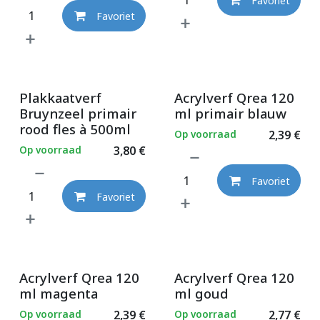
Favoriet
Favoriet
Plakkaatverf
Acrylverf Qrea 120
Bruynzeel primair
ml primair blauw
rood fles à 500ml
Op voorraad
2,39
€
Op voorraad
3,80
€
Favoriet
Favoriet
Acrylverf Qrea 120
Acrylverf Qrea 120
ml magenta
ml goud
Op voorraad
2,39
€
Op voorraad
2,77
€