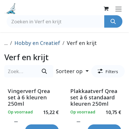
Overslaan naar inhoud
...
Hobby en Creatief
Verf en krijt
Verf en krijt
Sorteer op
Filters
Vingerverf Qrea
Plakkaatverf Qrea
set à 6 kleuren
set à 6 standaard
250ml
kleuren 250ml
Op voorraad
15,22
€
Op voorraad
10,75
€