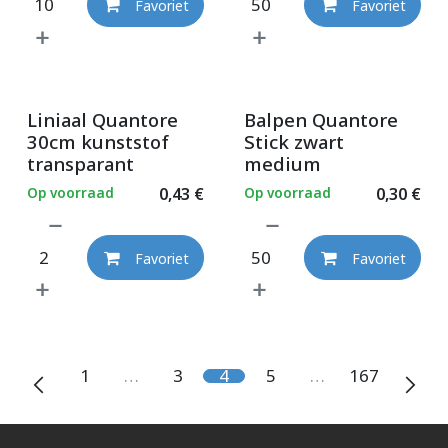
Favoriet
Favoriet
Liniaal Quantore
Balpen Quantore
30cm kunststof
Stick zwart
transparant
medium
Op voorraad
0,43
€
Op voorraad
0,30
€
Favoriet
Favoriet
1
…
3
4
5
…
167