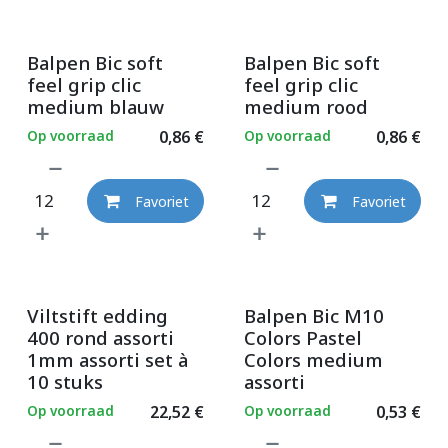
Balpen Bic soft
Balpen Bic soft
feel grip clic
feel grip clic
medium blauw
medium rood
Op voorraad
0,86
€
Op voorraad
0,86
€
Favoriet
Favoriet
Viltstift edding
Balpen Bic M10
400 rond assorti
Colors Pastel
1mm assorti set à
Colors medium
10 stuks
assorti
Op voorraad
22,52
€
Op voorraad
0,53
€