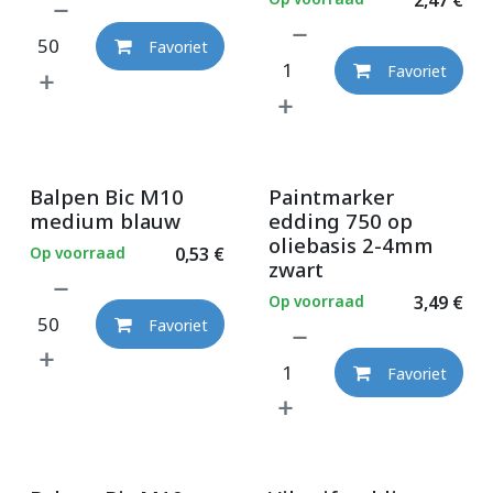
Favoriet
Favoriet
Balpen Bic M10
Paintmarker
medium blauw
edding 750 op
oliebasis 2-4mm
Op voorraad
0,53
€
zwart
Op voorraad
3,49
€
Favoriet
Favoriet