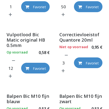
Favoriet
Favoriet
Vulpotlood Bic
Correctievloeistof
Matic original HB
Quantore 20ml
0.5mm
Niet op voorraad
0,95
€
Op voorraad
0,58
€
Favoriet
Favoriet
Balpen Bic M10 fijn
Balpen Bic M10 fijn
blauw
zwart
Op voorraad
0,53
€
Op voorraad
0,53
€