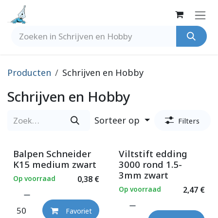
Overslaan naar inhoud
Producten
Schrijven en Hobby
Schrijven en Hobby
Sorteer op
Filters
Balpen Schneider
Viltstift edding
K15 medium zwart
3000 rond 1.5-
3mm zwart
Op voorraad
0,38
€
Op voorraad
2,47
€
Favoriet